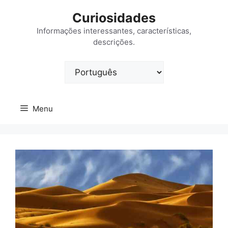
Saltar
Curiosidades
para
o
Informações interessantes, características,
descrições.
conteúdo
Escolha
um
idioma
Menu