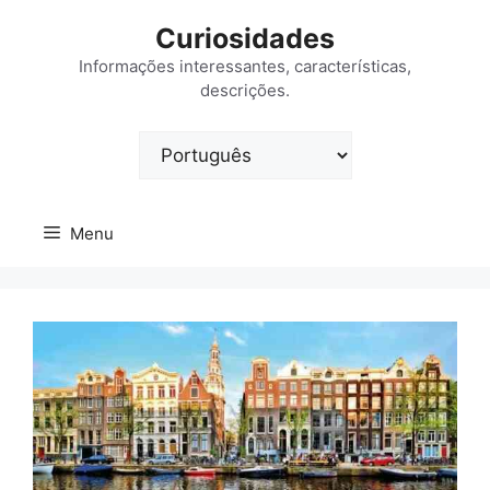
Saltar
Curiosidades
para
o
Informações interessantes, características,
descrições.
conteúdo
Escolha
um
idioma
Menu