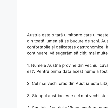
Austria este o țară uimitoare care uimește 
din toată lumea să se bucure de schi. Austr
confortabile și delicatese gastronomice. În 
continuare, vă sugerăm să citiți mai multe 
1. Numele Austria provine din vechiul cuvâ
est”. Pentru prima dată acest nume a fost
2. Cel mai vechi oraș din Austria este Litz,
3. Steagul austriac este cel mai vechi ste
4. Capitala Austriei – Viena, conform nume