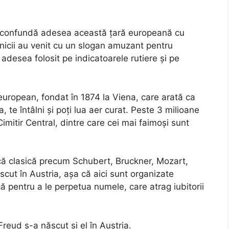
ii confundă adesea această țară europeană cu
alnicii au venit cu un slogan amuzant pentru
 adesea folosit pe indicatoarele rutiere și pe
 european, fondat în 1874 la Viena, care arată ca
 te întâlni și poți lua aer curat. Peste 3 milioane
mitir Central, dintre care cei mai faimoși sunt
că clasică precum Schubert, Bruckner, Mozart,
ăscut în Austria, așa că aici sunt organizate
că pentru a le perpetua numele, care atrag iubitorii
reud s-a născut și el în Austria.