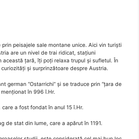
prin peisajele sale montane unice. Aici vin turiști
ia are un nivel de trai ridicat, stațiuni
această țară, îți poți relaxa trupul și sufletul. În
curiozități și surprinzătoare despre Austria.
nt german “Ostarrichi” și se traduce prin “țara de
 menționat în 996 î.Hr.
 care a fost fondat în anul 15 î.Hr.
ag de stat din lume, care a apărut în 1191.
roaselor studii, este considerată cel mai bun loc