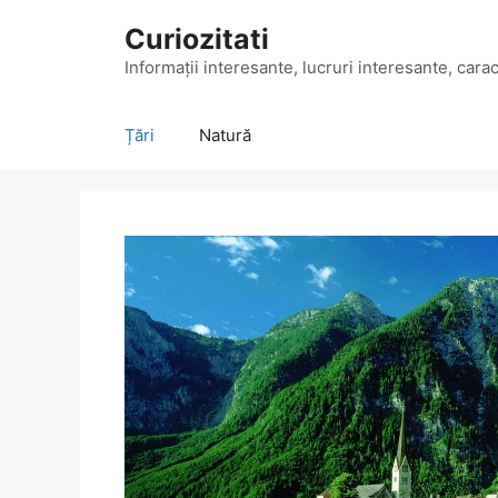
Sari
Curiozitati
la
conținut
Informații interesante, lucruri interesante, caract
Țări
Natură