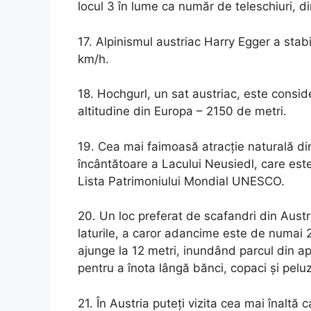
locul 3 în lume ca număr de teleschiuri, di
17. Alpinismul austriac Harry Egger a stab
km/h.
18. Hochgurl, un sat austriac, este consid
altitudine din Europa – 2150 de metri.
19. Cea mai faimoasă atracție naturală di
încântătoare a Lacului Neusiedl, care este 
Lista Patrimoniului Mondial UNESCO.
20. Un loc preferat de scafandri din Austr
laturile, a caror adancime este de numai
ajunge la 12 metri, inundând parcul din ap
pentru a înota lângă bănci, copaci și pelu
21. În Austria puteți vizita cea mai înaltă