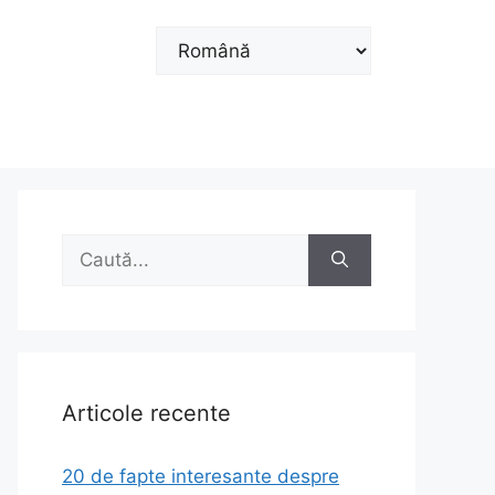
Alege
o
limbă
Caută
după:
Articole recente
20 de fapte interesante despre