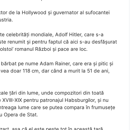
actor de la Hollywood și guvernator al sufocantei
stria.
te celebrități mondiale, Adolf Hitler, care s-a
te renumit și pentru faptul că aici s-au desfășurat
olstoi’ romanul Război și pace are loc.
n bărbat pe nume Adam Rainer, care era și pitic și
 avea doar 118 cm, dar când a murit la 51 de ani,
ale țări din lume, unde compozitori din toată
XVIII-XIX pentru patronajul Habsburgilor, și nu
 întreaga lume care se putea compara în frumusețe
cu Opera de Stat.
zart, așa că el este peste tot în această țară.