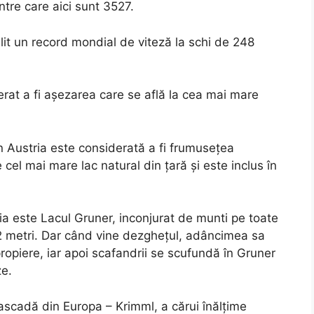
ntre care aici sunt 3527.
ilit un record mondial de viteză la schi de 248
erat a fi așezarea care se află la cea mai mare
n Austria este considerată a fi frumusețea
cel mai mare lac natural din țară și este inclus în
ia este Lacul Gruner, inconjurat de munti pe toate
 2 metri. Dar când vine dezghețul, adâncimea sa
ropiere, iar apoi scafandrii se scufundă în Gruner
ze.
 cascadă din Europa – Krimml, a cărui înălțime