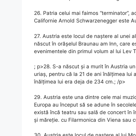
26. Patria celui mai faimos “terminator”, 
Californie Arnold Schwarzenegger este Au
27. Austria este locul de naștere al unei al
născut în orășelul Braunau am Inn, care es
evenimentele din primul volum al lui Lev T
; p>28. S-a născut și a murit în Austria u
uriaș, pentru că la 21 de ani înălțimea lui
înălțimea lui era deja de 234 cm.; /p>
29. Austria este una dintre cele mai muzic
Europa au început să se adune în secolele 
există încă teatru sau sală de concert în
și măreție. cu Filarmonica din Viena sau 
30. Austria este locul de naștere al lui Mo