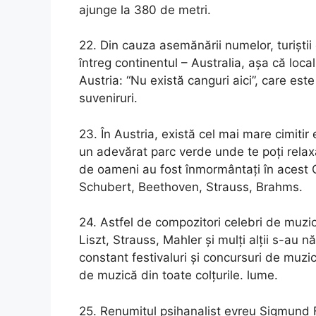
ajunge la 380 de metri.
22. Din cauza asemănării numelor, turișt
întreg continentul – Australia, așa că loc
Austria: “Nu există canguri aici”, care este
suveniruri.
23. În Austria, există cel mai mare cimitir
un adevărat parc verde unde te poți relaxa,
de oameni au fost înmormântați în acest Ci
Schubert, Beethoven, Strauss, Brahms.
24. Astfel de compozitori celebri de muzi
Liszt, Strauss, Mahler și mulți alții s-au n
constant festivaluri și concursuri de muzi
de muzică din toate colțurile. lume.
25. Renumitul psihanalist evreu Sigmund F