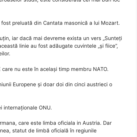
 fost preluată din Cantata masonică a lui Mozart.
uțin, iar dacă mai devreme exista un vers „Sunteți
această linie au fost adăugate cuvintele „și fiice”,
ilor.
UE care nu este în același timp membru NATO.
niunii Europene și doar doi din cinci austrieci o
ei internaționale ONU.
mana, care este limba oficiala in Austria. Dar
a, statut de limbă oficială în regiunile