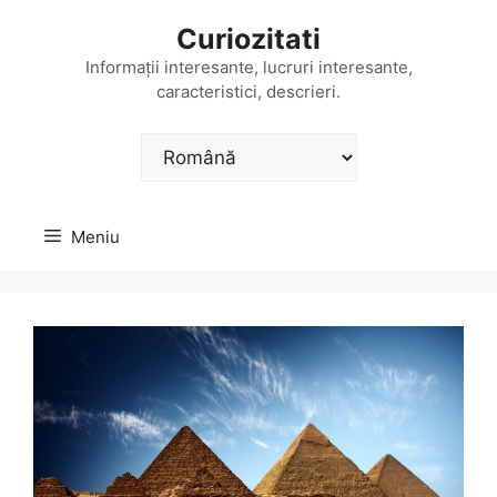
Sari
Curiozitati
la
conținut
Informații interesante, lucruri interesante,
caracteristici, descrieri.
Alege
o
limbă
Meniu