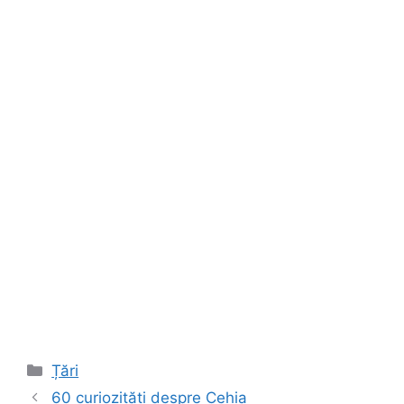
Categorii
Țări
60 curiozități despre Cehia