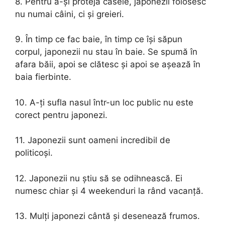
8. Pentru a-și proteja casele, japonezii folosesc
nu numai câini, ci și greieri.
9. În timp ce fac baie, în timp ce își săpun
corpul, japonezii nu stau în baie. Se spumă în
afara băii, apoi se clătesc și apoi se așează în
baia fierbinte.
10. A-ți sufla nasul într-un loc public nu este
corect pentru japonezi.
11. Japonezii sunt oameni incredibil de
politicoși.
12. Japonezii nu știu să se odihnească. Ei
numesc chiar și 4 weekenduri la rând vacanță.
13. Mulți japonezi cântă și desenează frumos.