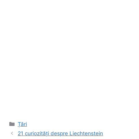
Categorii
Țări
21 curiozități despre Liechtenstein