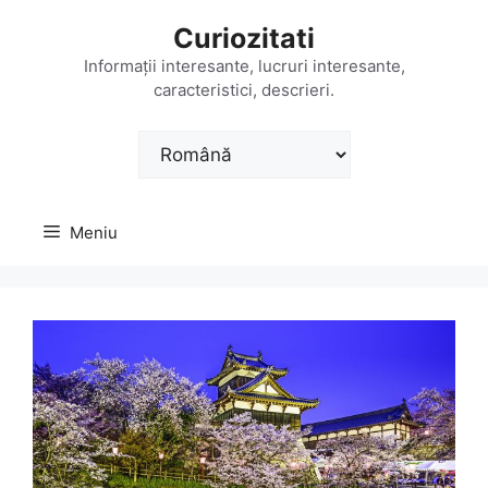
Sari
Curiozitati
la
conținut
Informații interesante, lucruri interesante,
caracteristici, descrieri.
Alege
o
limbă
Meniu