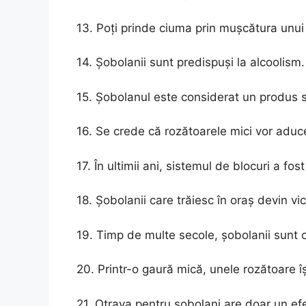
13. Poți prinde ciuma prin mușcătura unui
14. Șobolanii sunt predispuși la alcoolism.
15. Șobolanul este considerat un produs se
16. Se crede că rozătoarele mici vor aduce 
17. În ultimii ani, sistemul de blocuri a fos
18. Șobolanii care trăiesc în oraș devin vic
19. Timp de multe secole, șobolanii sunt 
20. Printr-o gaură mică, unele rozătoare î
21. Otrava pentru șobolani are doar un ef