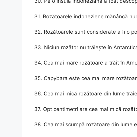
30. Pe o insulă indoneziană a fost descop
31. Rozătoarele indoneziene mănâncă nu
32. Rozătoarele sunt considerate a fi o p
33. Niciun rozător nu trăiește în Antarctic
34. Cea mai mare rozătoare a trăit în Am
35. Capybara este cea mai mare rozătoa
36. Cea mai mică rozătoare din lume trăie
37. Opt centimetri are cea mai mică rozăt
38. Cea mai scumpă rozătoare din lume es