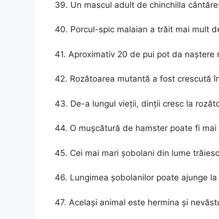
39. Un mascul adult de chinchilla cântăre
40. Porcul-spic malaian a trăit mai mult d
41. Aproximativ 20 de pui pot da naștere 
42. Rozătoarea mutantă a fost crescută î
43. De-a lungul vieții, dinții cresc la rozăt
44. O mușcătură de hamster poate fi mai
45. Cei mai mari șobolani din lume trăiesc 
46. Lungimea șobolanilor poate ajunge la
47. Același animal este hermina și nevăst