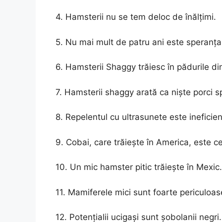
4. Hamsterii nu se tem deloc de înălțimi.
5. Nu mai mult de patru ani este speranța
6. Hamsterii Shaggy trăiesc în pădurile din
7. Hamsterii shaggy arată ca niște porci sp
8. Repelentul cu ultrasunete este ineficie
9. Cobai, care trăiește în America, este c
10. Un mic hamster pitic trăiește în Mexic.
11. Mamiferele mici sunt foarte periculoas
12. Potențialii ucigași sunt șobolanii negri.