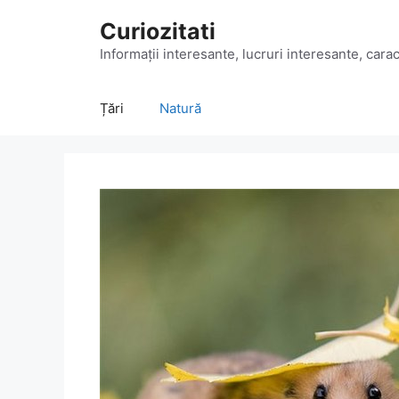
Sari
Curiozitati
la
conținut
Informații interesante, lucruri interesante, caract
Țări
Natură