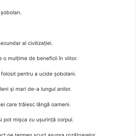
 șobolan.
cundar al civilizației.
o mulțime de beneficii în viitor.
t folosit pentru a ucide șobolani.
leni și mari de-a lungul anilor.
cei care trăiesc lângă oameni.
și pot mișca cu ușurință corpul.
ect pe termen scurt asupra rozătoarelor.