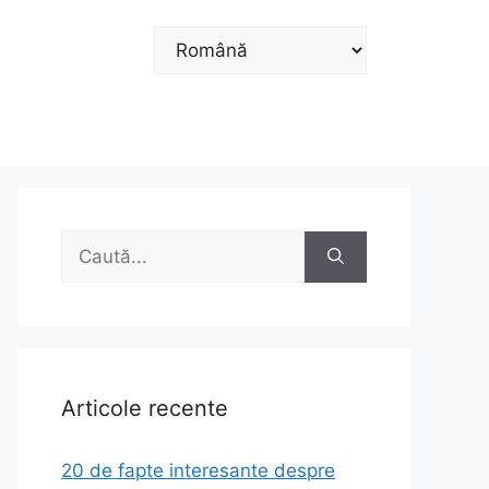
Alege
o
limbă
Caută
după:
Articole recente
20 de fapte interesante despre