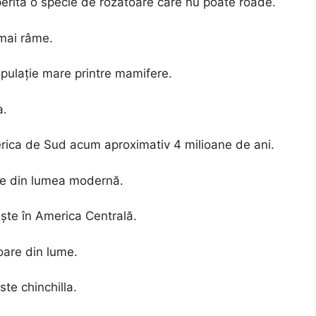
erită o specie de rozătoare care nu poate roade.
mai râme.
opulație mare printre mamifere.
a.
erica de Sud acum aproximativ 4 milioane de ani.
re din lumea modernă.
ște în America Centrală.
oare din lume.
te chinchilla.