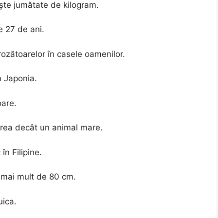
ște jumătate de kilogram.
e 27 de ani.
rozătoarelor în casele oamenilor.
n Japonia.
oare.
 rea decât un animal mare.
în Filipine.
 mai mult de 80 cm.
uica.