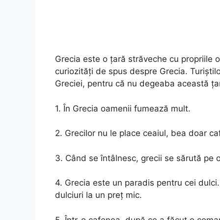
Grecia este o țară străveche cu propriile ob
curiozități de spus despre Grecia. Turiştil
Greciei, pentru că nu degeaba această ţară
1. În Grecia oamenii fumează mult.
2. Grecilor nu le place ceaiul, bea doar caf
3. Când se întâlnesc, grecii se sărută pe ob
4. Grecia este un paradis pentru cei dulci
dulciuri la un preț mic.
5. Într-o cafenea, după ce a făcut o com