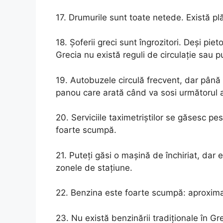
17. Drumurile sunt toate netede. Există plăt
18. Șoferii greci sunt îngrozitori. Deși pie
Grecia nu există reguli de circulație sau p
19. Autobuzele circulă frecvent, dar până 
panou care arată când va sosi următorul 
20. Serviciile taximetriștilor se găsesc pe
foarte scumpă.
21. Puteți găsi o mașină de închiriat, dar e
zonele de stațiune.
22. Benzina este foarte scumpă: aproximati
23. Nu există benzinării tradiționale în Gr