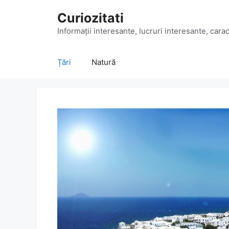
Sari
Curiozitati
la
conținut
Informații interesante, lucruri interesante, caract
Țări
Natură