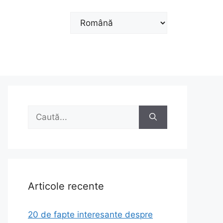
Alege
o
limbă
Caută
după:
Articole recente
20 de fapte interesante despre