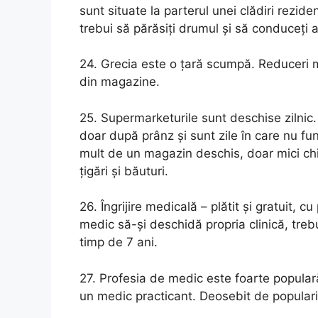
sunt situate la parterul unei clădiri rezi
trebui să părăsiți drumul și să conduceți 
24. Grecia este o țară scumpă. Reduceri ma
din magazine.
25. Supermarketurile sunt deschise zilnic. D
doar după prânz și sunt zile în care nu f
mult de un magazin deschis, doar mici ch
țigări și băuturi.
26. Îngrijire medicală – plătit și gratuit, c
medic să-și deschidă propria clinică, trebu
timp de 7 ani.
27. Profesia de medic este foarte populară
un medic practicant. Deosebit de populari s