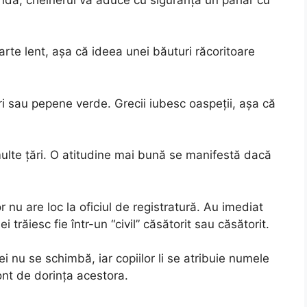
oarte lent, așa că ideea unei băuturi răcoritoare
iuri sau pepene verde. Grecii iubesc oaspeții, așa că
multe țări. O atitudine mai bună se manifestă dacă
or nu are loc la oficiul de registratură. Au imediat
i trăiesc fie într-un “civil” căsătorit sau căsătorit.
ei nu se schimbă, iar copiilor li se atribuie numele
cont de dorința acestora.