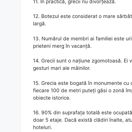
11. În practică, grecii nu divorțează.
12. Botezul este considerat o mare sărbăto
largă.
13. Numărul de membri ai familiei este ur
prieteni merg în vacanță.
14. Grecii sunt o națiune zgomotoasă. Ei v
gesturi mari ale mâinilor.
15. Grecia este bogată în monumente cu o 
fiecare 100 de metri puteți găsi o zonă î
obiecte istorice.
16. 90% din suprafața totală este ocupată 
doar 5 etaje. Dacă există clădiri înalte, a
hoteluri.