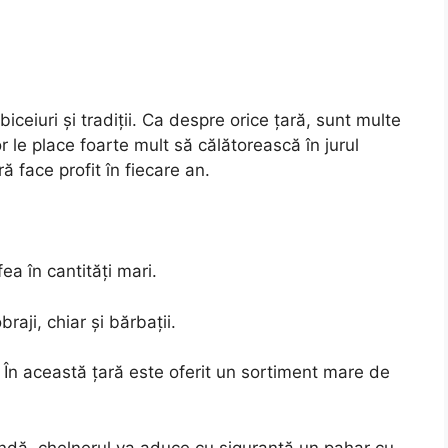
iceiuri și tradiții. Ca despre orice țară, sunt multe
or le place foarte mult să călătorească în jurul
 face profit în fiecare an.
ea în cantități mari.
raji, chiar și bărbații.
. În această țară este oferit un sortiment mare de
andă, chelnerul va aduce cu siguranță un pahar cu