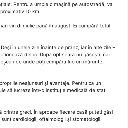
dențiale. Pentru a umple o mașină pe autostradă, va
aproximativ 10 km.
ri vin din iulie până în august. Ei cumpără totul
eși în unele zile înainte de prânz, iar în alte zile –
uncționează deloc. După opt seara nu găsești mai
ioșcuri de unde poți cumpăra lucruri mărunte,
u propriile neajunsuri și avantaje. Pentru ca un
ie să lucreze într-o instituție medicală de stat
 printre greci. În aproape fiecare casă puteți găsi
unt cardiologii, oftalmologii și stomatologii.