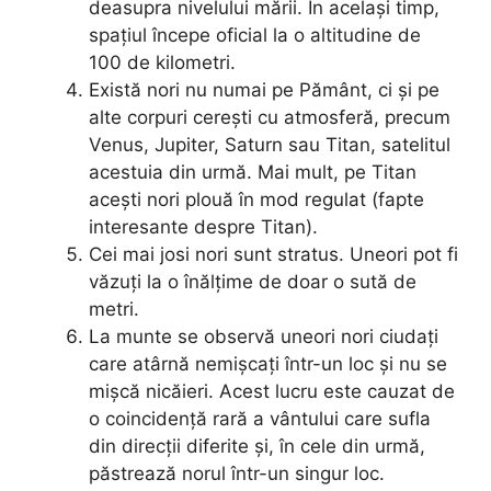
deasupra nivelului mării. În același timp,
spațiul începe oficial la o altitudine de
100 de kilometri.
Există nori nu numai pe Pământ, ci și pe
alte corpuri cerești cu atmosferă, precum
Venus, Jupiter, Saturn sau Titan, satelitul
acestuia din urmă. Mai mult, pe Titan
acești nori plouă în mod regulat (fapte
interesante despre Titan).
Cei mai josi nori sunt stratus. Uneori pot fi
văzuți la o înălțime de doar o sută de
metri.
La munte se observă uneori nori ciudați
care atârnă nemișcați într-un loc și nu se
mișcă nicăieri. Acest lucru este cauzat de
o coincidență rară a vântului care sufla
din direcții diferite și, în cele din urmă,
păstrează norul într-un singur loc.