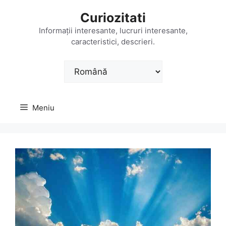
Sari
Curiozitati
la
conținut
Informații interesante, lucruri interesante,
caracteristici, descrieri.
Alege
o
limbă
Meniu