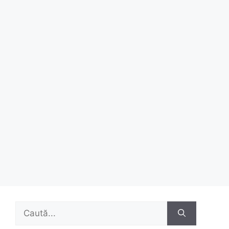
Caută
după: