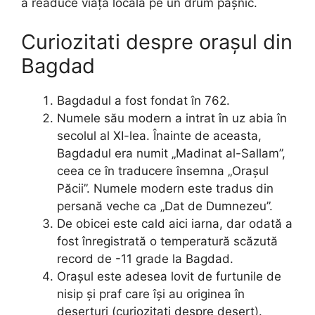
a readuce viața locală pe un drum pașnic.
Curiozitati despre orașul din
Bagdad
Bagdadul a fost fondat în 762.
Numele său modern a intrat în uz abia în
secolul al XI-lea. Înainte de aceasta,
Bagdadul era numit „Madinat al-Sallam”,
ceea ce în traducere însemna „Orașul
Păcii”. Numele modern este tradus din
persană veche ca „Dat de Dumnezeu”.
De obicei este cald aici iarna, dar odată a
fost înregistrată o temperatură scăzută
record de -11 grade la Bagdad.
Orașul este adesea lovit de furtunile de
nisip și praf care își au originea în
deșerturi (curiozitati despre deșert).