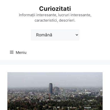
Sari
Curiozitati
la
conținut
Informații interesante, lucruri interesante,
caracteristici, descrieri.
Alege
o
limbă
Meniu