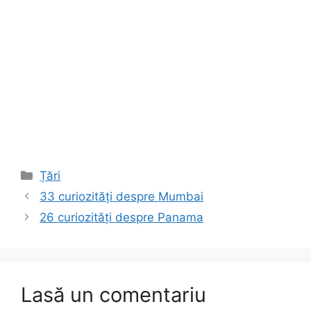
Categorii
Țări
33 curiozități despre Mumbai
26 curiozități despre Panama
Lasă un comentariu