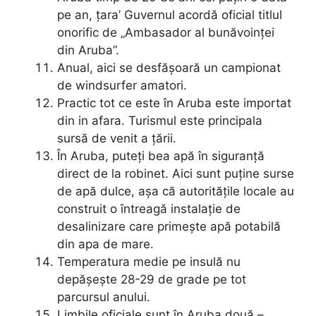
pe an, țara’ Guvernul acordă oficial titlul
onorific de „Ambasador al bunăvoinței
din Aruba”.
Anual, aici se desfășoară un campionat
de windsurfer amatori.
Practic tot ce este în Aruba este importat
din in afara. Turismul este principala
sursă de venit a țării.
În Aruba, puteți bea apă în siguranță
direct de la robinet. Aici sunt puține surse
de apă dulce, așa că autoritățile locale au
construit o întreagă instalație de
desalinizare care primește apă potabilă
din apa de mare.
Temperatura medie pe insulă nu
depășește 28-29 de grade pe tot
parcursul anului.
Limbile oficiale sunt în Aruba două –