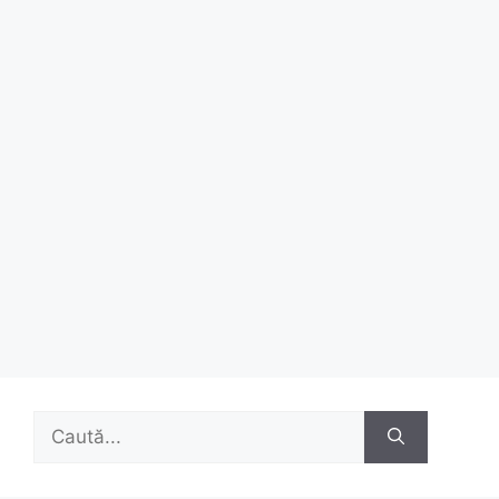
Caută
după: