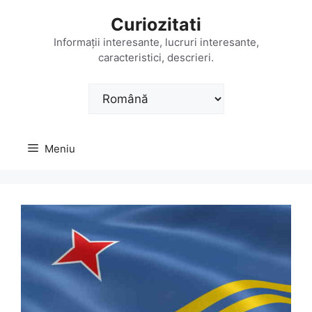
Sari
Curiozitati
la
conținut
Informații interesante, lucruri interesante,
caracteristici, descrieri.
Alege
o
limbă
Meniu