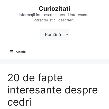
Sari
Curiozitati
la
conținut
Informații interesante, lucruri interesante,
caracteristici, descrieri.
Alege
o
limbă
Meniu
20 de fapte
interesante despre
cedri