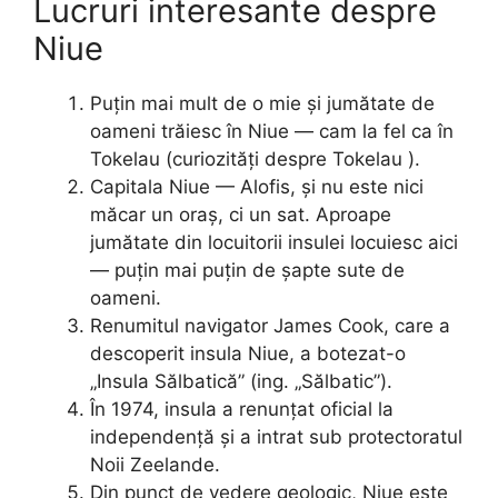
Lucruri interesante despre
Niue
Puțin mai mult de o mie și jumătate de
oameni trăiesc în Niue — cam la fel ca în
Tokelau (curiozități despre Tokelau ).
Capitala Niue — Alofis, și nu este nici
măcar un oraș, ci un sat. Aproape
jumătate din locuitorii insulei locuiesc aici
— puțin mai puțin de șapte sute de
oameni.
Renumitul navigator James Cook, care a
descoperit insula Niue, a botezat-o
„Insula Sălbatică” (ing. „Sălbatic”).
În 1974, insula a renunțat oficial la
independență și a intrat sub protectoratul
Noii Zeelande.
Din punct de vedere geologic, Niue este