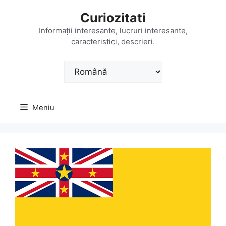
Sari
Curiozitati
la
conținut
Informații interesante, lucruri interesante,
caracteristici, descrieri.
Alege
o
limbă
Meniu