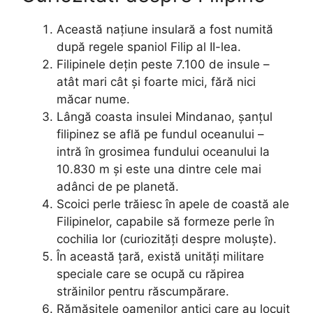
Această națiune insulară a fost numită
după regele spaniol Filip al II-lea.
Filipinele dețin peste 7.100 de insule –
atât mari cât și foarte mici, fără nici
măcar nume.
Lângă coasta insulei Mindanao, șanțul
filipinez se află pe fundul oceanului –
intră în grosimea fundului oceanului la
10.830 m și este una dintre cele mai
adânci de pe planetă.
Scoici perle trăiesc în apele de coastă ale
Filipinelor, capabile să formeze perle în
cochilia lor (curiozități despre moluște).
În această țară, există unități militare
speciale care se ocupă cu răpirea
străinilor pentru răscumpărare.
Rămășițele oamenilor antici care au locuit