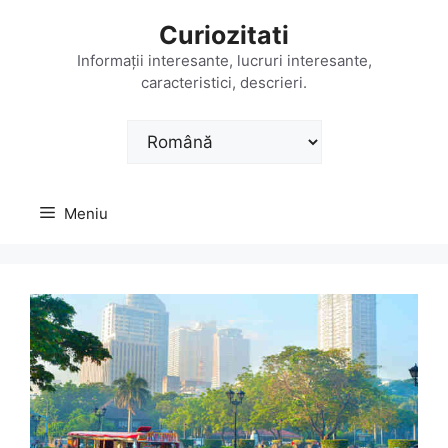
Sari
Curiozitati
la
conținut
Informații interesante, lucruri interesante,
caracteristici, descrieri.
Alege
o
limbă
Meniu