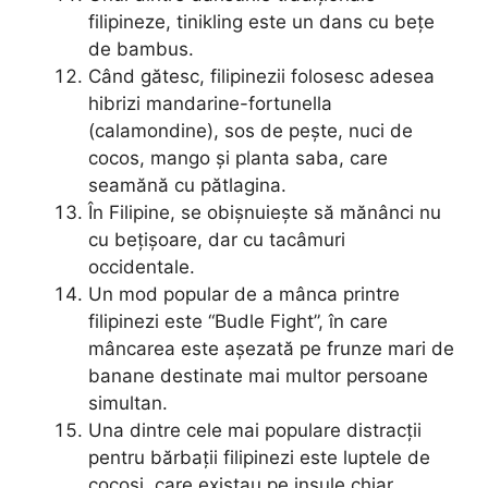
filipineze, tinikling este un dans cu bețe
de bambus.
Când gătesc, filipinezii folosesc adesea
hibrizi mandarine-fortunella
(calamondine), sos de pește, nuci de
cocos, mango și planta saba, care
seamănă cu pătlagina.
În Filipine, se obișnuiește să mănânci nu
cu bețișoare, dar cu tacâmuri
occidentale.
Un mod popular de a mânca printre
filipinezi este “Budle Fight”, în care
mâncarea este așezată pe frunze mari de
banane destinate mai multor persoane
simultan.
Una dintre cele mai populare distracții
pentru bărbații filipinezi este luptele de
cocoși, care existau pe insule chiar