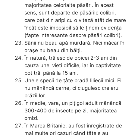
majoritatea celorlalte păsări. În acest
sens, sunt departe de păsările colibri,
care bat din aripi cu o viteză atât de mare
încât este imposibil să le ținem evidența
(fapte interesante despre păsări colibri).
Sânii nu beau apă murdară. Nici măcar în
orașe nu beau din bălți.
În natură, trăiesc de obicei 2-3 ani din
cauza unei vieți dificile, iar în captivitate
pot trăi până la 15 ani.
Unele specii de țâțe pradă liliecii mici. Ei
nu mănâncă carne, ci ciugulesc creierul
prăzii lor.
În medie, vara, un pițigoi adult mănâncă
300-400 de insecte pe zi, majoritatea
omizi.
În Marea Britanie, au fost înregistrate de
mai multe ori cazuri când țâțele au