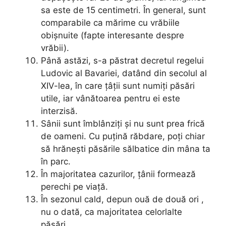
sa este de 15 centimetri. În general, sunt
comparabile ca mărime cu vrăbiile
obișnuite (fapte interesante despre
vrăbii).
Până astăzi, s-a păstrat decretul regelui
Ludovic al Bavariei, datând din secolul al
XIV-lea, în care țâții sunt numiți păsări
utile, iar vânătoarea pentru ei este
interzisă.
Sânii sunt îmblânziți și nu sunt prea frică
de oameni. Cu puțină răbdare, poți chiar
să hrănești păsările sălbatice din mâna ta
în parc.
În majoritatea cazurilor, țânii formează
perechi pe viață.
În sezonul cald, depun ouă de două ori ,
nu o dată, ca majoritatea celorlalte
păsări.