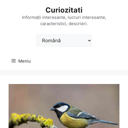
Sari
Curiozitati
la
conținut
Informații interesante, lucruri interesante,
caracteristici, descrieri.
Alege
o
limbă
Meniu