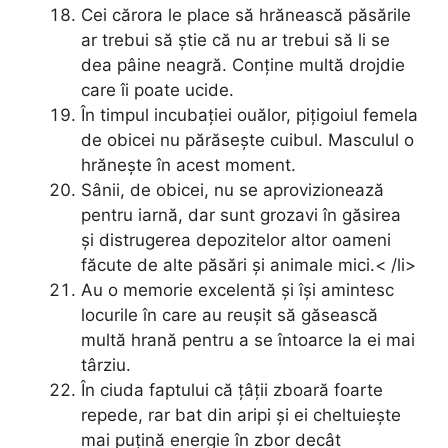
Cei cărora le place să hrănească păsările
ar trebui să știe că nu ar trebui să li se
dea pâine neagră. Conține multă drojdie
care îi poate ucide.
În timpul incubației ouălor, pițigoiul femela
de obicei nu părăsește cuibul. Masculul o
hrănește în acest moment.
Sânii, de obicei, nu se aprovizionează
pentru iarnă, dar sunt grozavi în găsirea
și distrugerea depozitelor altor oameni
făcute de alte păsări și animale mici.< /li>
Au o memorie excelentă și își amintesc
locurile în care au reușit să găsească
multă hrană pentru a se întoarce la ei mai
târziu.
În ciuda faptului că țâții zboară foarte
repede, rar bat din aripi și ei cheltuiește
mai puțină energie în zbor decât