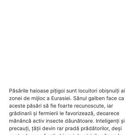
Păsările haioase pițigoi sunt locuitori obișnuiți ai
zonei de mijloc a Eurasiei. Sânul galben face ca
aceste păsări să fie foarte recunoscute, iar
grădinarii și fermierii le favorizează, deoarece
mănâncă activ insecte dăunătoare. Inteligenți și
precauți, țâții devin rar pradă prădătorilor, deși