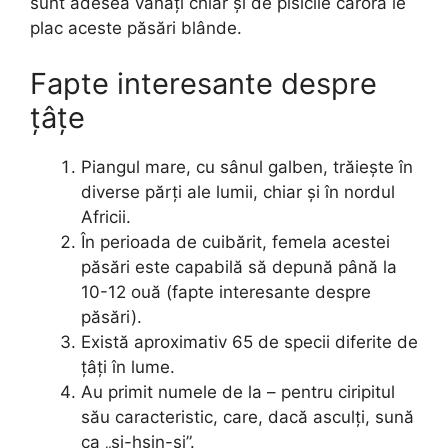
sunt adesea vânați chiar și de pisicile cărora le
plac aceste păsări blânde.
Fapte interesante despre
țâțe
Piangul mare, cu sânul galben, trăiește în
diverse părți ale lumii, chiar și în nordul
Africii.
În perioada de cuibărit, femela acestei
păsări este capabilă să depună până la
10-12 ouă (fapte interesante despre
păsări).
Există aproximativ 65 de specii diferite de
țâți în lume.
Au primit numele de la – pentru ciripitul
său caracteristic, care, dacă asculți, sună
ca „si-hsin-si”.