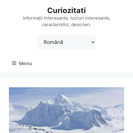
Sari
Curiozitati
la
conținut
Informații interesante, lucruri interesante,
caracteristici, descrieri.
Alege
o
limbă
Meniu