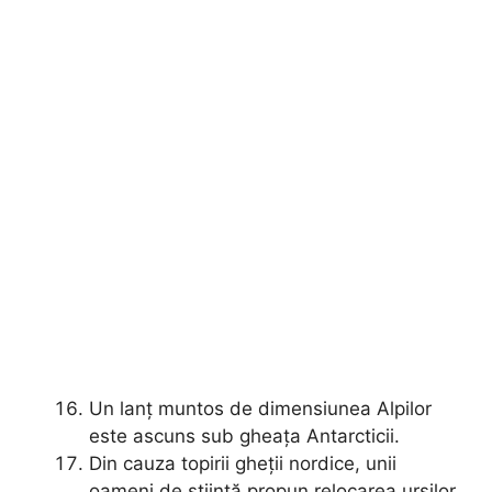
Un lanț muntos de dimensiunea Alpilor
este ascuns sub gheața Antarcticii.
Din cauza topirii gheții nordice, unii
oameni de știință propun relocarea urșilor