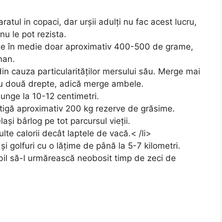
atul in copaci, dar urșii adulți nu fac acest lucru,
nu le pot rezista.
te în medie doar aproximativ 400-500 de grame,
man.
din cauza particularităților mersului său. Merge mai
 cu două drepte, adică merge ambele.
unge la 10-12 centimetri.
âștigă aproximativ 200 kg rezerve de grăsime.
ași bârlog pe tot parcursul vieții.
lte calorii decât laptele de vacă.< /li>
și golfuri cu o lățime de până la 5-7 kilometri.
bil să-l urmărească neobosit timp de zeci de