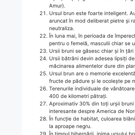
Amur).
Ursul brun este foarte inteligent. A
aruncat în mod deliberat pietre și 
neutraliza.
În luna mai, în perioada de împerech
pentru o femelă, masculii chiar se uc
Ursii bruni se găsesc chiar și în țări
Ursii bătrâni devin adesea lipsiți de 
măcinarea alimentelor dure din pla
Ursul brun are o memorie excelentă.
fructe de pădure și le ocolește pe
Terenurile individuale de vânătoare
400 de kilometri pătrați.
Aproximativ 30% din toți urșii brun
interesante despre America de Nor
În funcție de habitat, culoarea blă
la aproape negru.
În timpul hibernării, inima ursului 