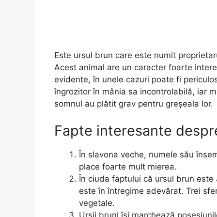
Este ursul brun care este numit proprietar
Acest animal are un caracter foarte intere
evidente, în unele cazuri poate fi periculos
îngrozitor în mânia sa incontrolabilă, iar m
somnul au plătit grav pentru greșeala lor.
Fapte interesante despr
În slavona veche, numele său însemna
place foarte mult mierea.
În ciuda faptului că ursul brun est
este în întregime adevărat. Trei sfe
vegetale.
Ursii bruni își marchează posesiuni