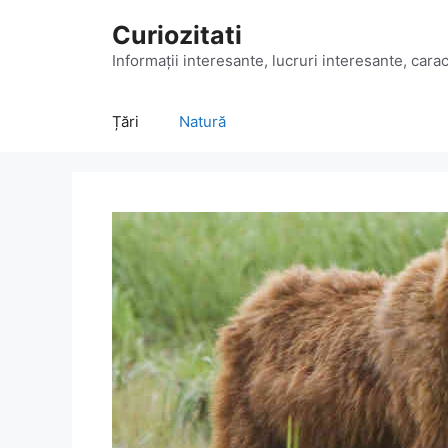
Sari
Curiozitati
la
conținut
Informații interesante, lucruri interesante, caract
Țări
Natură