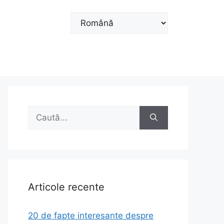
Alege
o
limbă
Caută
după:
Articole recente
20 de fapte interesante despre