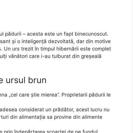
ul pădurii – acesta este un fapt binecunoscut.
sant și o inteligență dezvoltată, dar din motive
. Un urs trezit în timpul hibernării este complet
ulți vânători care i-au tulburat din greșeală
e ursul brun
 „cel care știe mierea”. Proprietarii pădurii le
e adesea considerat un prădător, acest lucru nu
rturi din alimentația sa provine din alimente
le prin îndepărtarea scoarței de pe fundul