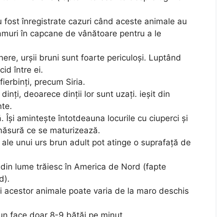
u fost înregistrate cazuri când aceste animale au
ramuri în capcane de vânătoare pentru a le
ere, urșii bruni sunt foarte periculoși. Luptând
id între ei.
 fierbinți, precum Siria.
dinți, deoarece dinții lor sunt uzați. ieșit din
nte.
 Își amintește întotdeauna locurile cu ciuperci și
 măsură ce se maturizează.
 ale unui urs brun adult pot atinge o suprafață de
i din lume trăiesc în America de Nord (fapte
d).
nii acestor animale poate varia de la maro deschis
brun face doar 8-9 bătăi pe minut.