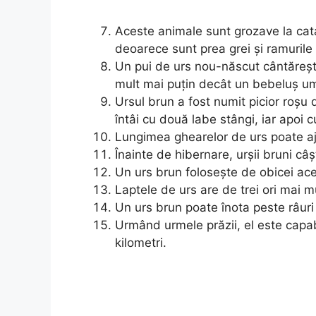
Aceste animale sunt grozave la catar
deoarece sunt prea grei și ramurile 
Un pui de urs nou-născut cântăreș
mult mai puțin decât un bebeluș u
Ursul brun a fost numit picior roșu 
întâi cu două labe stângi, iar apoi
Lungimea ghearelor de urs poate aj
Înainte de hibernare, urșii bruni c
Un urs brun folosește de obicei acel
Laptele de urs are de trei ori mai mu
Un urs brun poate înota peste râuri 
Urmând urmele prăzii, el este capa
kilometri.