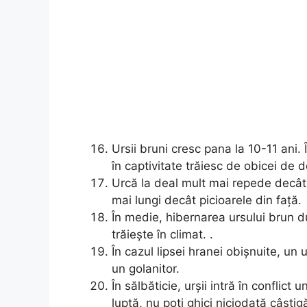
Ursii bruni cresc pana la 10-11 ani.
în captivitate trăiesc de obicei de 
Urcă la deal mult mai repede decât
mai lungi decât picioarele din față.
În medie, hibernarea ursului brun du
trăiește în climat. .
În cazul lipsei hranei obișnuite, un
un golanitor.
În sălbăticie, urșii intră în conflict 
luptă, nu poți ghici niciodată câștig