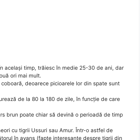
 În același timp, trăiesc în medie 25-30 de ani, dar
două ori mai mult.
 coboară, deoarece picioarele lor din spate sunt
rează de la 80 la 180 de zile, în funcție de care
 urs brun poate chiar să devină o perioadă de timp
uneori cu tigrii Ussuri sau Amur. Într-o astfel de
ătorul în avans (fapte interesante despre tigrii din