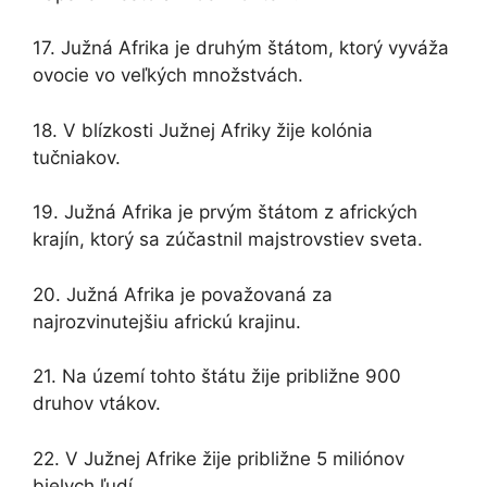
17. Južná Afrika je druhým štátom, ktorý vyváža
ovocie vo veľkých množstvách.
18. V blízkosti Južnej Afriky žije kolónia
tučniakov.
19. Južná Afrika je prvým štátom z afrických
krajín, ktorý sa zúčastnil majstrovstiev sveta.
20. Južná Afrika je považovaná za
najrozvinutejšiu africkú krajinu.
21. Na území tohto štátu žije približne 900
druhov vtákov.
22. V Južnej Afrike žije približne 5 miliónov
bielych ľudí.