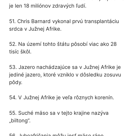
je len 18 miliónov zdravých ľudí.
51. Chris Barnard vykonal prvú transplantáciu
srdca v Južnej Afrike.
52. Na území tohto štátu pôsobí viac ako 28
tisíc škôl.
53. Jazero nachádzajúce sa v Južnej Afrike je
jediné jazero, ktoré vzniklo v dôsledku zosuvu
pôdy.
54. V Južnej Afrike je veľa rôznych korenín.
55. Suché mäso sa v tejto krajine nazýva
„biltong“.
56. Juhoafričania môžu jesť mäso ráno,