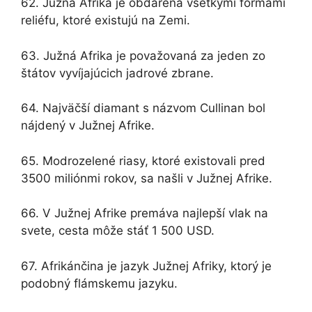
62. Južná Afrika je obdarená všetkými formami
reliéfu, ktoré existujú na Zemi.
63. Južná Afrika je považovaná za jeden zo
štátov vyvíjajúcich jadrové zbrane.
64. Najväčší diamant s názvom Cullinan bol
nájdený v Južnej Afrike.
65. Modrozelené riasy, ktoré existovali pred
3500 miliónmi rokov, sa našli v Južnej Afrike.
66. V Južnej Afrike premáva najlepší vlak na
svete, cesta môže stáť 1 500 USD.
67. Afrikánčina je jazyk Južnej Afriky, ktorý je
podobný flámskemu jazyku.