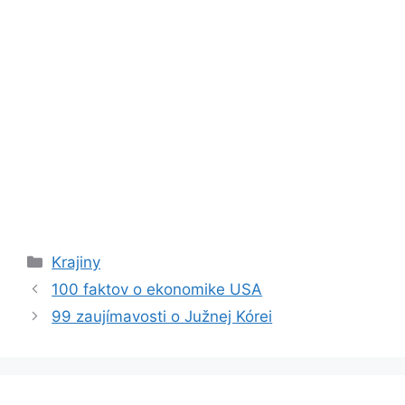
Kategórie
Krajiny
100 faktov o ekonomike USA
99 zaujímavosti o Južnej Kórei