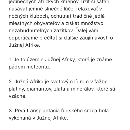
jedinečných afrických kmeňov, užiť si safari,
nasávať jemné slnečné lúče, relaxovať v
nočných kluboch, ochutnať tradičné jedlá
miestnych obyvateľov a získať množstvo
nezabudnuteľných zážitkov. Ďalej vám
odporúčame prečítať si ďalšie zaujímavosti o
Južnej Afrike.
1. Je to územie Južnej Afriky, ktoré je známe
pádom meteoritu.
2. Južná Afrika je svetovým lídrom v ťažbe
platiny, diamantov, zlata a minerálov, ktoré sú
vzácne.
3. Prvá transplantácia ľudského srdca bola
vykonaná v Južnej Afrike.