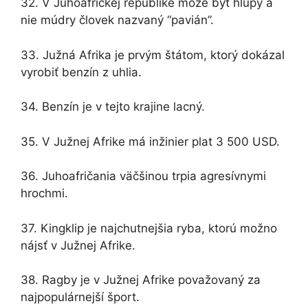
32. V Juhoafrickej republike môže byť hlúpy a
nie múdry človek nazvaný “pavián”.
33. Južná Afrika je prvým štátom, ktorý dokázal
vyrobiť benzín z uhlia.
34. Benzín je v tejto krajine lacný.
35. V Južnej Afrike má inžinier plat 3 500 USD.
36. Juhoafričania väčšinou trpia agresívnymi
hrochmi.
37. Kingklip je najchutnejšia ryba, ktorú možno
nájsť v Južnej Afrike.
38. Ragby je v Južnej Afrike považovaný za
najpopulárnejší šport.