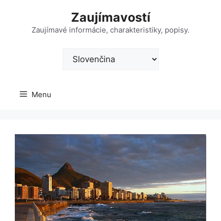
Preskočiť
Zaujímavostí
na
obsah
Zaujímavé informácie, charakteristiky, popisy.
Vyberte
jazyk
Menu