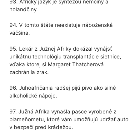
93. Africký jazyk je syntézou nemčiny a
holandčiny.
94. V tomto štáte neexistuje náboženská
väčšina.
95. Lekár z Južnej Afriky dokázal vynájsť
unikátnu technológiu transplantácie sietnice,
vďaka ktorej si Margaret Thatcherová
zachránila zrak.
96. Juhoafričania radšej pijú pivo ako silné
alkoholické nápoje.
97. Južná Afrika vynašla pasce vyrobené z
plameňometu, ktoré vám umožňujú udržať auto
v bezpečí pred krádežou.