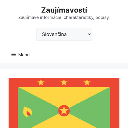
Preskočiť
Zaujímavostí
na
obsah
Zaujímavé informácie, charakteristiky, popisy.
Vyberte
jazyk
Menu