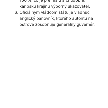
100 %, čo je pre malú a chudobnú
karibskú krajinu výborný ukazovateľ.
Oficiálnym vládcom štátu je vládnuci
anglický panovník, ktorého autoritu na
ostrove zosobňuje generálny guvernér.