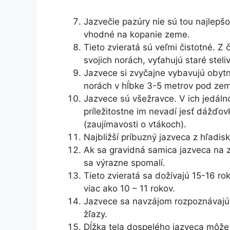
Jazvečie pazúry nie sú tou najlepš
vhodné na kopanie zeme.
Tieto zvieratá sú veľmi čistotné. Z
svojich norách, vyťahujú staré steli
Jazvece si zvyčajne vybavujú obytné
norách v hĺbke 3-5 metrov pod ze
Jazvece sú všežravce. V ich jedálno
príležitostne im nevadí jesť dážďov
(zaujímavosti o vtákoch).
Najbližší príbuzný jazveca z hľadisk
Ak sa gravidná samica jazveca na z
sa výrazne spomalí.
Tieto zvieratá sa dožívajú 15-16 rok
viac ako 10 – 11 rokov.
Jazvece sa navzájom rozpoznávajú 
žľazy.
Dĺžka tela dospelého jazveca môže