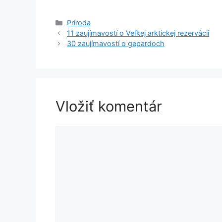
Kategórie
Príroda
11 zaujímavostí o Veľkej arktickej rezervácii
30 zaujímavostí o gepardoch
Vložiť komentár
Komentár