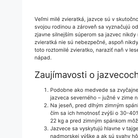
Veľmi milé zvieratká, jazvce sú v skutočno
svojou rodinou a zároveň sa vyznačujú od
zjavne silnejším súperom sa jazvec nikdy 
zvieratká nie sú nebezpečné, aspoň nikdy
toto roztomilé zvieratko, naraziť naň v l
nápad.
Zaujímavosti o jazvecoc
Podobne ako medvede sa zvyčajne u
jazveca severného – južné v zime n
Na jeseň, pred dlhým zimným spánk
čím sa ich hmotnosť zvýši o 30-40%.
22 kg a pred zimným spánkom môže
Jazvece sa vyskytujú hlavne v tajge.
nadmorskej výške a ak sú svahy hôr 