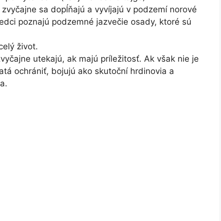
 zvyčajne sa dopĺňajú a vyvíjajú v podzemí norové
edci poznajú podzemné jazvečie osady, ktoré sú
elý život.
čajne utekajú, ak majú príležitosť. Ak však nie je
tá ochrániť, bojujú ako skutoční hrdinovia a
a.