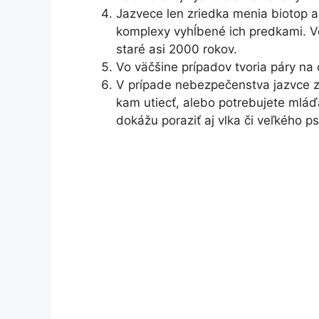
Jazvece len zriedka menia biotop a
komplexy vyhĺbené ich predkami. V
staré asi 2000 rokov.
Vo väčšine prípadov tvoria páry na c
V prípade nebezpečenstva jazvce zvy
kam utiecť, alebo potrebujete mláďa
dokážu poraziť aj vlka či veľkého ps