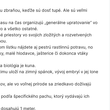
ou zbraňou, keďže sú dosť tupé. Ale sú veľmi
 času na čas organizujú „generálne upratovanie“ vo
vo a všetko ostatné.
 priestory vo svojich zložitých a rozvetvených
mou.
m lístku nájdete aj pestrú rastlinnú potravu, no
ky, malé hlodavce, jašterice či dokonca vtáky
a biológia je kuna.
imu uloží na zimný spánok, vývoj embryí v jej lone
ov, ale vo voľnej prírode sa zriedkavo dožívajú
podľa špecifického pachu, ktorý vydávajú ich
 dosahujú 1 meter.