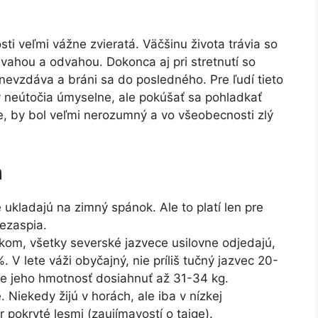
sti veľmi vážne zvieratá. Väčšinu života trávia so
vahou a odvahou. Dokonca aj pri stretnutí so
nevzdáva a bráni sa do posledného. Pre ľudí tieto
 neútočia úmyselne, ale pokúšať sa pohladkať
ese, by bol veľmi nerozumný a vo všeobecnosti zlý
h
kladajú na zimný spánok. Ale to platí len pre
ezaspia.
om, všetky severské jazvece usilovne odjedajú,
 V lete váži obyčajný, nie príliš tučný jazvec 20-
 jeho hmotnosť dosiahnuť až 31-34 kg.
 Niekedy žijú v horách, ale iba v nízkej
pokryté lesmi (zaujímavostí o tajge).