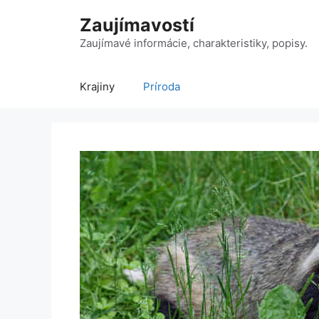
Preskočiť
Zaujímavostí
na
obsah
Zaujímavé informácie, charakteristiky, popisy.
Krajiny
Príroda