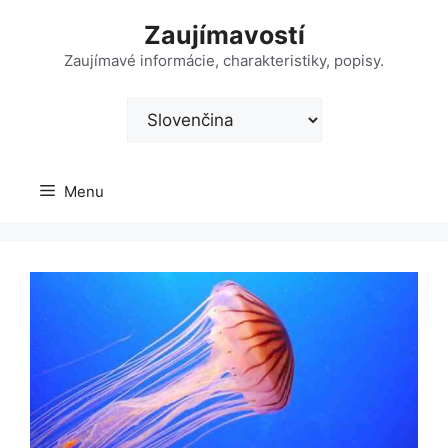
Preskočiť
Zaujímavostí
na
obsah
Zaujímavé informácie, charakteristiky, popisy.
Vyberte
jazyk
Menu