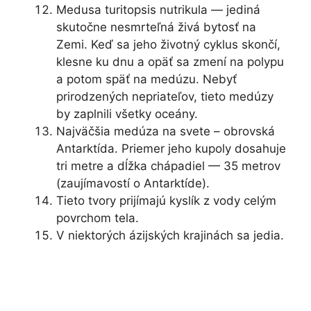
Medusa turitopsis nutrikula — jediná
skutočne nesmrteľná živá bytosť na
Zemi. Keď sa jeho životný cyklus skončí,
klesne ku dnu a opäť sa zmení na polypu
a potom späť na medúzu. Nebyť
prirodzených nepriateľov, tieto medúzy
by zaplnili všetky oceány.
Najväčšia medúza na svete – obrovská
Antarktída. Priemer jeho kupoly dosahuje
tri metre a dĺžka chápadiel — 35 metrov
(zaujímavostí o Antarktíde).
Tieto tvory prijímajú kyslík z vody celým
povrchom tela.
V niektorých ázijských krajinách sa jedia.