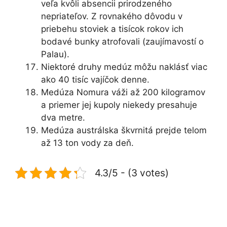
veľa kvôli absencii prirodzeného
nepriateľov. Z rovnakého dôvodu v
priebehu stoviek a tisícok rokov ich
bodavé bunky atrofovali (zaujímavostí o
Palau).
Niektoré druhy medúz môžu naklásť viac
ako 40 tisíc vajíčok denne.
Medúza Nomura váži až 200 kilogramov
a priemer jej kupoly niekedy presahuje
dva metre.
Medúza austrálska škvrnitá prejde telom
až 13 ton vody za deň.
4.3/5 - (3 votes)