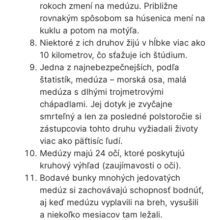
rokoch zmení na medúzu. Približne
rovnakým spôsobom sa húsenica mení na
kuklu a potom na motýľa.
Niektoré z ich druhov žijú v hĺbke viac ako
10 kilometrov, čo sťažuje ich štúdium.
Jedna z najnebezpečnejších, podľa
štatistík, medúza – morská osa, malá
medúza s dlhými trojmetrovými
chápadlami. Jej dotyk je zvyčajne
smrteľný a len za posledné polstoročie si
zástupcovia tohto druhu vyžiadali životy
viac ako päťtisíc ľudí.
Medúzy majú 24 očí, ktoré poskytujú
kruhový výhľad (zaujímavosti o oči).
Bodavé bunky mnohých jedovatých
medúz si zachovávajú schopnosť bodnúť,
aj keď medúzu vyplavili na breh, vysušili
a niekoľko mesiacov tam ležali.