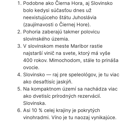
Podobne ako Čierna Hora, aj Slovinsko
bolo kedysi súčasťou dnes už
neexistujúceho štátu Juhoslávia
(zaujímavosti o Čiernej Hore).
Pohoria zaberajú takmer polovicu
slovinského územia.
V slovinskom meste Maribor rastie
najstarší vinič na svete, ktorý má vyše
400 rokov. Mimochodom, stále to prináša
ovocie.
Slovinsko — raj pre speleológov, je tu viac
ako desaťtisíc jaskýň.
Na kompaktnom území sa nachádza viac
ako dvetisíc prírodných rezervácií.
Slovinska.
Asi 10 % celej krajiny je pokrytých
vinohradmi. Víno je tu naozaj vynikajúce.