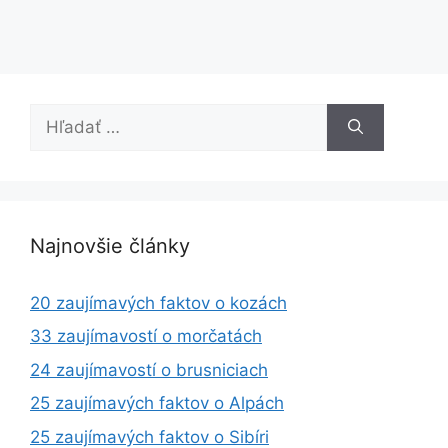
Hľadať:
Najnovšie články
20 zaujímavých faktov o kozách
33 zaujímavostí o morčatách
24 zaujímavostí o brusniciach
25 zaujímavých faktov o Alpách
25 zaujímavých faktov o Sibíri