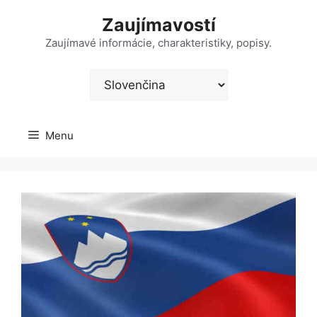
Preskočiť
Zaujímavostí
na
obsah
Zaujímavé informácie, charakteristiky, popisy.
Vyberte
jazyk
Menu