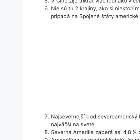
V Číne žije trikrát viac ľudí ako v 
Nie sú tu 2 krajiny, ako si niektorí 
pripadá na Spojené štáty americké
Najsevernejší bod severoamerický 
najväčší na svete.
Severná Amerika zaberá asi 4,8 % c
Archeológovia predpokladajú, že pr