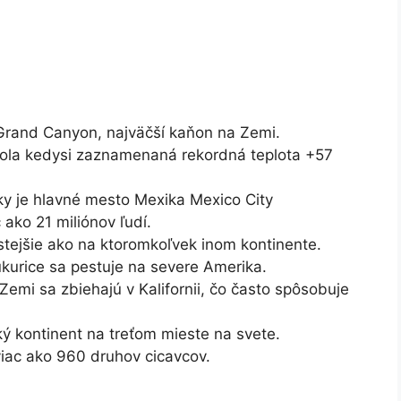
Grand Canyon, najväčší kaňon na Zemi.
 bola kedysi zaznamenaná rekordná teplota +57
y je hlavné mesto Mexika Mexico City
 ako 21 miliónov ľudí.
astejšie ako na ktoromkoľvek inom kontinente.
ukurice sa pestuje na severe Amerika.
Zemi sa zbiehajú v Kalifornii, čo často spôsobuje
ký kontinent na treťom mieste na svete.
viac ako 960 druhov cicavcov.