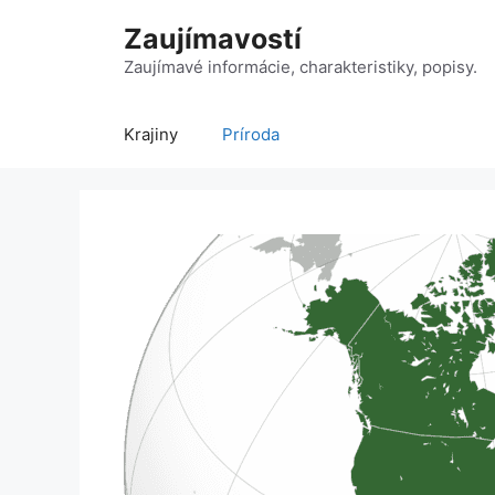
Preskočiť
Zaujímavostí
na
obsah
Zaujímavé informácie, charakteristiky, popisy.
Krajiny
Príroda