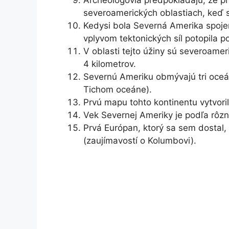
severoamerických oblastiach, keď sa
Kedysi bola Severná Amerika spojen
vplyvom tektonických síl potopila p
V oblasti tejto úžiny sú severoame
4 kilometrov.
Severnú Ameriku obmývajú tri oceán
Tichom oceáne).
Prvú mapu tohto kontinentu vytvori
Vek Severnej Ameriky je podľa rôzn
Prvá Európan, ktorý sa sem dostal, 
(zaujímavostí o Kolumbovi).