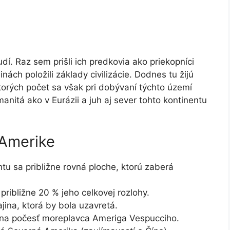
dí. Raz sem prišli ich predkovia ako priekopníci
inách položili základy civilizácie. Dodnes tu žijú
orých počet sa však pri dobývaní týchto území
anitá ako v Eurázii a juh aj sever tohto kontinentu
 Amerike
u sa približne rovná ploche, ktorú zaberá
 približne 20 % jeho celkovej rozlohy.
jina, ktorá by bola uzavretá.
 na počesť moreplavca Ameriga Vespucciho.