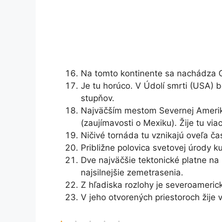
Na tomto kontinente sa nachádza 
Je tu horúco. V Údolí smrti (USA)
stupňov.
Najväčším mestom Severnej Amerik
(zaujímavosti o Mexiku). Žije tu viac
Ničivé tornáda tu vznikajú oveľa č
Približne polovica svetovej úrody k
Dve najväčšie tektonické platne na 
najsilnejšie zemetrasenia.
Z hľadiska rozlohy je severoameric
V jeho otvorených priestoroch žije 