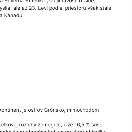
celá Severná Amerika (zaujímavostí o Číne).
myslia, ale až 23. Leví podiel priestoru však stále
 a Kanadu.
kontinent je ostrov Grónsko, mimochodom
elkovej rozlohy zemegule, čiže 16,5 % súše.
edkovia moderných ľudí sa prvýkrát objavili v