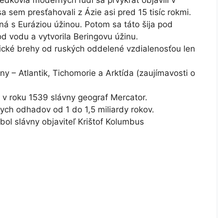
 sem presťahovali z Ázie asi pred 15 tisíc rokmi.
á s Euráziou úžinou. Potom sa táto šija pod
od vodu a vytvorila Beringovu úžinu.
rické brehy od ruských oddelené vzdialenosťou len
y – Atlantik, Tichomorie a Arktída (zaujímavosti o
l v roku 1539 slávny geograf Mercator.
ych odhadov od 1 do 1,5 miliardy rokov.
bol slávny objaviteľ Krištof Kolumbus