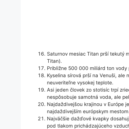
Saturnov mesiac Titan prší tekutý 
Titan).
Približne 500 000 miliárd ton vod
Kyselina sírová prší na Venuši, ale
neuveriteľne vysokej teplote.
Asi jeden človek zo stotisíc trpí zr
nespôsobuje samotná voda, ale peľ 
Najdaždivejšou krajinou v Európe je
najdaždivejším európskym mestom
Najväčšie dažďové kvapky dosahujú
pod tlakom prichádzajúceho vzduch