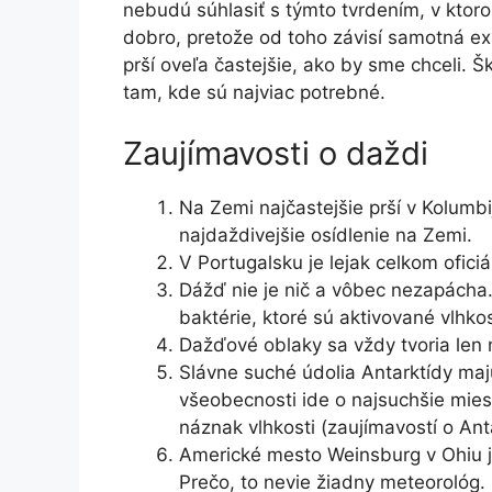
nebudú súhlasiť s týmto tvrdením, v ktor
dobro, pretože od toho závisí samotná exi
prší oveľa častejšie, ako by sme chceli.
tam, kde sú najviac potrebné.
Zaujímavosti o daždi
Na Zemi najčastejšie prší v Kolumb
najdaždivejšie osídlenie na Zemi.
V Portugalsku je lejak celkom ofic
Dážď nie je nič a vôbec nezapácha.
baktérie, ktoré sú aktivované vlhko
Dažďové oblaky sa vždy tvoria len
Slávne suché údolia Antarktídy maj
všeobecnosti ide o najsuchšie miest
náznak vlhkosti (zaujímavostí o Ant
Americké mesto Weinsburg v Ohiu je
Prečo, to nevie žiadny meteorológ.