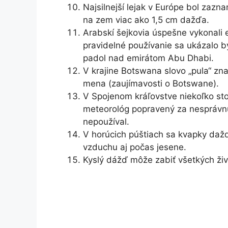
Najsilnejší lejak v Európe bol za
na zem viac ako 1,5 cm dažďa.
Arabskí šejkovia úspešne vykonali
pravidelné používanie sa ukázalo by
padol nad emirátom Abu Dhabi.
V krajine Botswana slovo „pula“ zn
mena (zaujímavosti o Botswane).
V Spojenom kráľovstve niekoľko sto
meteorológ popravený za nesprávnu
nepoužíval.
V horúcich púštiach sa kvapky daž
vzduchu aj počas jesene.
Kyslý dážď môže zabiť všetkých živo