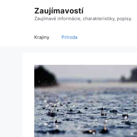
Preskočiť
Zaujímavostí
na
obsah
Zaujímavé informácie, charakteristiky, popisy.
Krajiny
Príroda