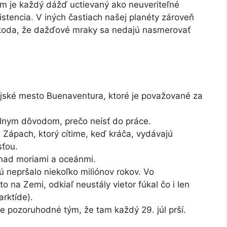
om je každý dážď uctievaný ako neuveriteľné
stencia. V iných častiach našej planéty zároveň
 Škoda, že dažďové mraky sa nedajú nasmerovať
ijské mesto Buenaventura, ktoré je považované za
iálnym dôvodom, prečo neísť do práce.
 Zápach, ktorý cítime, keď kráča, vydávajú
sťou.
 nad moriami a oceánmi.
ú nepršalo niekoľko miliónov rokov. Vo
o na Zemi, odkiaľ neustály vietor fúkal čo i len
arktíde).
 pozoruhodné tým, že tam každý 29. júl prší.