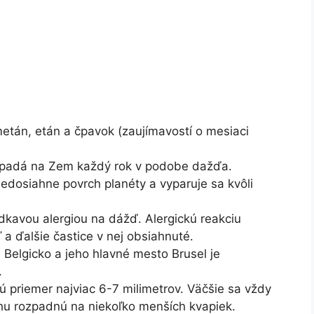
metán, etán a čpavok (zaujímavostí o mesiaci
y padá na Zem každý rok v podobe dažďa.
 nedosiahne povrch planéty a vyparuje sa kvôli
iedkavou alergiou na dážď. Alergickú reakciu
a ďalšie častice v nej obsiahnuté.
 Belgicko a jeho hlavné mesto Brusel je
.
 priemer najviac 6-7 milimetrov. Väčšie sa vždy
u rozpadnú na niekoľko menších kvapiek.