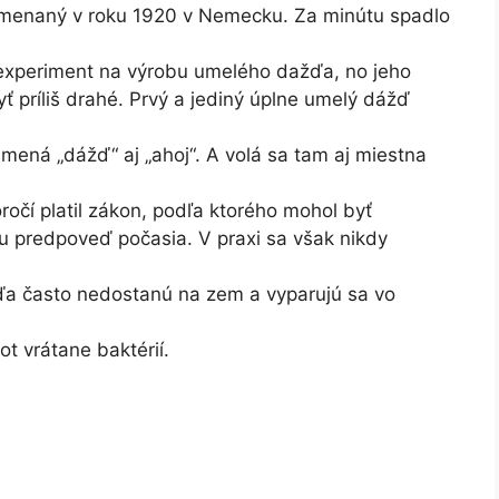
znamenaný v roku 1920 v Nemecku. Za minútu spadlo
 experiment na výrobu umelého dažďa, no jeho
ť príliš drahé. Prvý a jediný úplne umelý dážď
amená „dážď“ aj „ahoj“. A volá sa tam aj miestna
ročí platil zákon, podľa ktorého mohol byť
 predpoveď počasia. V praxi sa však nikdy
ďa často nedostanú na zem a vyparujú sa vo
t vrátane baktérií.