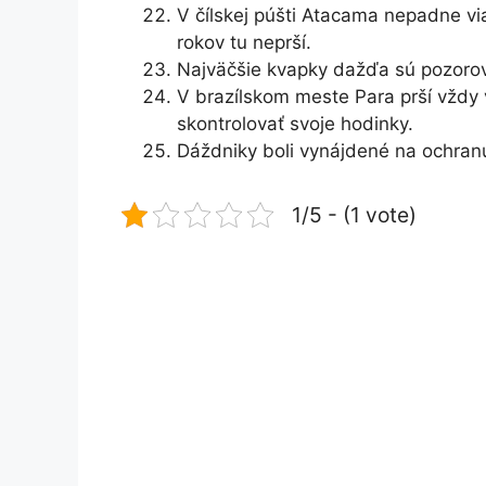
V čílskej púšti Atacama nepadne v
rokov tu neprší.
Najväčšie kvapky dažďa sú pozoro
V brazílskom meste Para prší vždy
skontrolovať svoje hodinky.
Dáždniky boli vynájdené na ochran
1/5 - (1 vote)