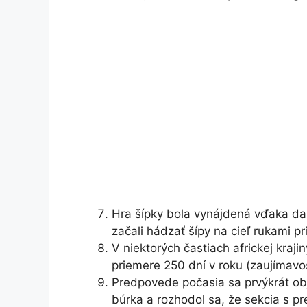
Hra šípky bola vynájdená vďaka dažď
začali hádzať šípy na cieľ rukami p
V niektorých častiach africkej kraj
priemere 250 dní v roku (zaujímavos
Predpovede počasia sa prvýkrát obja
búrka a rozhodol sa, že sekcia s 