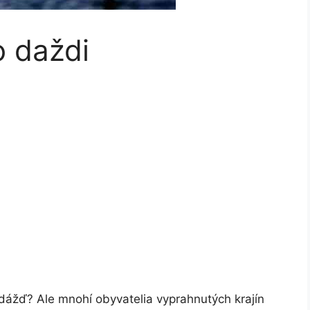
o daždi
dážď? Ale mnohí obyvatelia vyprahnutých krajín