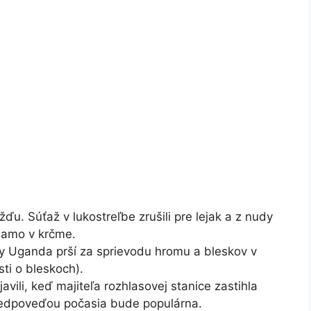
u. Súťaž v lukostreľbe zrušili pre lejak a z nudy
riamo v krčme.
iny Uganda prší za sprievodu hromu a bleskov v
ti o bleskoch).
vili, keď majiteľa rozhlasovej stanice zastihla
predpoveďou počasia bude populárna.