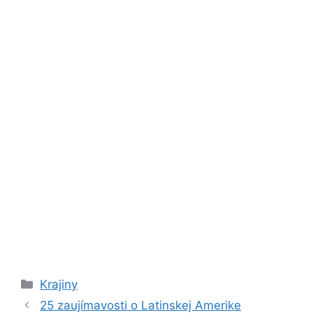
Kategórie
Krajiny
25 zaujímavosti o Latinskej Amerike