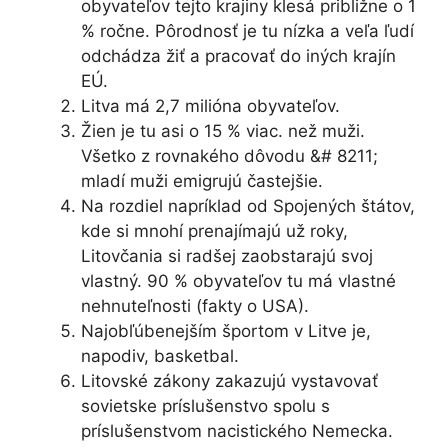
obyvateľov tejto krajiny klesá približne o 1
% ročne. Pôrodnosť je tu nízka a veľa ľudí
odchádza žiť a pracovať do iných krajín
EÚ.
Litva má 2,7 milióna obyvateľov.
Žien je tu asi o 15 % viac. než muži.
Všetko z rovnakého dôvodu &# 8211;
mladí muži emigrujú častejšie.
Na rozdiel napríklad od Spojených štátov,
kde si mnohí prenajímajú už roky,
Litovčania si radšej zaobstarajú svoj
vlastný. 90 % obyvateľov tu má vlastné
nehnuteľnosti (fakty o USA).
Najobľúbenejším športom v Litve je,
napodiv, basketbal.
Litovské zákony zakazujú vystavovať
sovietske príslušenstvo spolu s
príslušenstvom nacistického Nemecka.