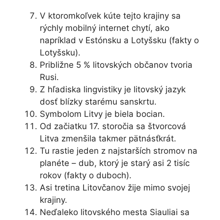
V ktoromkoľvek kúte tejto krajiny sa
rýchly mobilný internet chytí, ako
napríklad v Estónsku a Lotyšsku (fakty o
Lotyšsku).
Približne 5 % litovských občanov tvoria
Rusi.
Z hľadiska lingvistiky je litovský jazyk
dosť blízky starému sanskrtu.
Symbolom Litvy je biela bocian.
Od začiatku 17. storočia sa štvorcová
Litva zmenšila takmer pätnásťkrát.
Tu rastie jeden z najstarších stromov na
planéte – dub, ktorý je starý asi 2 tisíc
rokov (fakty o duboch).
Asi tretina Litovčanov žije mimo svojej
krajiny.
Neďaleko litovského mesta Siauliai sa