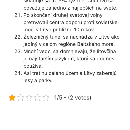
skladuje sa až 3-4 týždne. Chuťovo sa
považuje za jedno z najlepších na svete.
Po skončení druhej svetovej vojny
pretrvávali centrá odporu proti sovietskej
moci v Litve približne 10 rokov.
Železničný tunel sa nachádza v Litve ako
jediný v celom regióne Baltského mora.
Mnohí vedci sa domnievajú, že litovčina
je najstarším jazykom, ktorý sa dodnes
používa.
Asi tretinu celého územia Litvy zaberajú
lesy a parky.
1/5 - (2 votes)