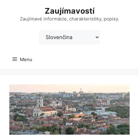
Preskočiť
Zaujímavostí
na
obsah
Zaujímavé informácie, charakteristiky, popisy.
Vyberte
jazyk
Menu