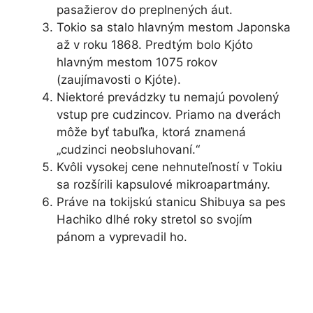
pasažierov do preplnených áut.
Tokio sa stalo hlavným mestom Japonska
až v roku 1868. Predtým bolo Kjóto
hlavným mestom 1075 rokov
(zaujímavosti o Kjóte).
Niektoré prevádzky tu nemajú povolený
vstup pre cudzincov. Priamo na dverách
môže byť tabuľka, ktorá znamená
„cudzinci neobsluhovaní.“
Kvôli vysokej cene nehnuteľností v Tokiu
sa rozšírili kapsulové mikroapartmány.
Práve na tokijskú stanicu Shibuya sa pes
Hachiko dlhé roky stretol so svojím
pánom a vyprevadil ho.