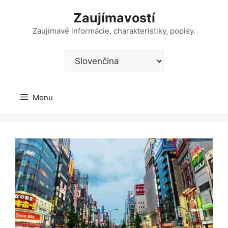
Preskočiť
Zaujímavostí
na
obsah
Zaujímavé informácie, charakteristiky, popisy.
Vyberte
jazyk
Menu