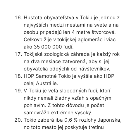
Hustota obyvateľstva v Tokiu je jednou z
najvyšších medzi mestami na svete a na
osobu pripadajú len 4 metre štvorcové.
Celkovo žije v tokijskej aglomerácii viac
ako 35 000 000 ľudí.
Tokijská zoologická záhrada je každý rok
na dva mesiace zatvorená, aby si jej
obyvatelia oddýchli od návštevníkov.
HDP Samotné Tokio je vyššie ako HDP
celej Austrálie.
V Tokiu je veľa slobodných ľudí, ktorí
nikdy nemali žiadny vzťah s opačným
pohlavím. Z tohto dôvodu je počet
samovrážd extrémne vysoký.
Tokio zaberá iba 0,6 % rozlohy Japonska,
no toto mesto jej poskytuje tretinu