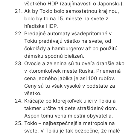
všetkého HDP (zaujímavosti o Japonsku).
Ak by Tokio bolo samostatnou krajinou,
bolo by to na 15. mieste na svete z
hľadiska HDP.
Predajné automaty všadeprítomné v
Tokiu predávajú všetko na svete, od
čokolády a hamburgerov až po použitú
dámsku spodnú bielizeň.
Ovocie a zelenina sú tu oveľa drahšie ako
v ktoromkoľvek meste Ruska. Priemerná
cena jedného jablka je asi 100 rubľov.
Ceny sú tu však vysoké v podstate za
všetko.
Kráčajte po ktorejkoľvek ulici v Tokiu a
takmer určite nájdete strašidelný dom.
Aspoň tomu veria miestni obyvatelia.
Tokio – najbezpečnejšia metropola na
svete. V Tokiu je tak bezpečne, že malé