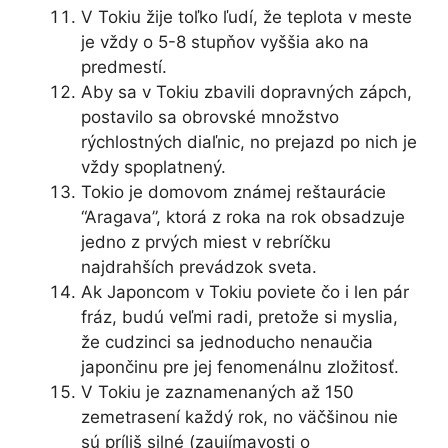
V Tokiu žije toľko ľudí, že teplota v meste
je vždy o 5-8 stupňov vyššia ako na
predmestí.
Aby sa v Tokiu zbavili dopravných zápch,
postavilo sa obrovské množstvo
rýchlostných diaľnic, no prejazd po nich je
vždy spoplatnený.
Tokio je domovom známej reštaurácie
“Aragava”, ktorá z roka na rok obsadzuje
jedno z prvých miest v rebríčku
najdrahších prevádzok sveta.
Ak Japoncom v Tokiu poviete čo i len pár
fráz, budú veľmi radi, pretože si myslia,
že cudzinci sa jednoducho nenaučia
japončinu pre jej fenomenálnu zložitosť.
V Tokiu je zaznamenaných až 150
zemetrasení každý rok, no väčšinou nie
sú príliš silné (zaujímavosti o