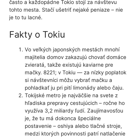
často a každopádne Tokio stojí za návštevu
tohto mesta. Stačí ušetriť nejaké peniaze – nie
je to tu lacné.
Fakty o Tokiu
Vo veľkých japonských mestách mnohí
majitelia domov zakazujú chovať domáce
zvieratá, takže existujú kaviarne pre
mačky. 8221; v Tokiu — za nízky poplatok
si návštevníci môžu vybrať mačku a
pohladkať ju pri pití limonády alebo čaju.
Tokijské metro je najväčšie na svete z
hľadiska prepravy cestujúcich – ročne ho
využíva 3,2 miliardy ľudí. Zaujímavosťou
je, že tu má dokonca špeciálne
postavenie – oshiya alebo tlačné stroje,
medzi ktorých povinnosti patrí natlačenie