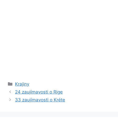
Kategórie
Krajiny
24 zaujímavosti o Rige
33 zaujímavosti o Kréte