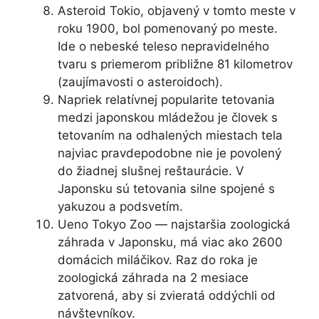
Asteroid Tokio, objavený v tomto meste v
roku 1900, bol pomenovaný po meste.
Ide o nebeské teleso nepravidelného
tvaru s priemerom približne 81 kilometrov
(zaujímavosti o asteroidoch).
Napriek relatívnej popularite tetovania
medzi japonskou mládežou je človek s
tetovaním na odhalených miestach tela
najviac pravdepodobne nie je povolený
do žiadnej slušnej reštaurácie. V
Japonsku sú tetovania silne spojené s
yakuzou a podsvetím.
Ueno Tokyo Zoo — najstaršia zoologická
záhrada v Japonsku, má viac ako 2600
domácich miláčikov. Raz do roka je
zoologická záhrada na 2 mesiace
zatvorená, aby si zvieratá oddýchli od
návštevníkov.