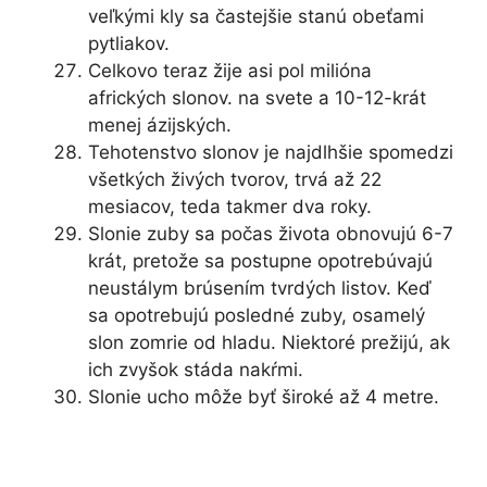
veľkými kly sa častejšie stanú obeťami
pytliakov.
Celkovo teraz žije asi pol milióna
afrických slonov. na svete a 10-12-krát
menej ázijských.
Tehotenstvo slonov je najdlhšie spomedzi
všetkých živých tvorov, trvá až 22
mesiacov, teda takmer dva roky.
Slonie zuby sa počas života obnovujú 6-7
krát, pretože sa postupne opotrebúvajú
neustálym brúsením tvrdých listov. Keď
sa opotrebujú posledné zuby, osamelý
slon zomrie od hladu. Niektoré prežijú, ak
ich zvyšok stáda nakŕmi.
Slonie ucho môže byť široké až 4 metre.