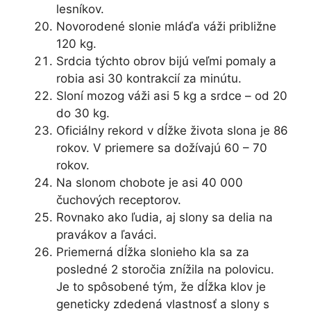
lesníkov.
Novorodené slonie mláďa váži približne
120 kg.
Srdcia týchto obrov bijú veľmi pomaly a
robia asi 30 kontrakcií za minútu.
Sloní mozog váži asi 5 kg a srdce – od 20
do 30 kg.
Oficiálny rekord v dĺžke života slona je 86
rokov. V priemere sa dožívajú 60 – 70
rokov.
Na slonom chobote je asi 40 000
čuchových receptorov.
Rovnako ako ľudia, aj slony sa delia na
pravákov a ľaváci.
Priemerná dĺžka slonieho kla sa za
posledné 2 storočia znížila na polovicu.
Je to spôsobené tým, že dĺžka klov je
geneticky zdedená vlastnosť a slony s