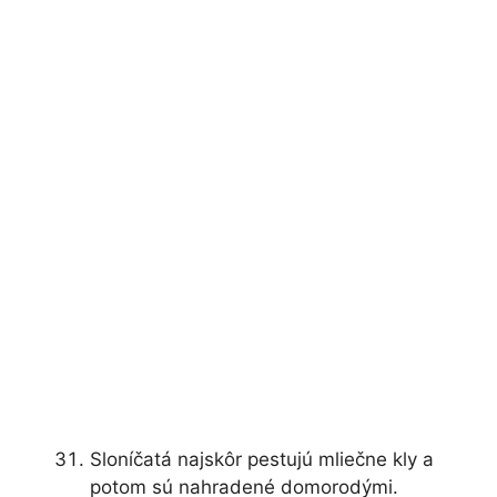
Sloníčatá najskôr pestujú mliečne kly a
potom sú nahradené domorodými.