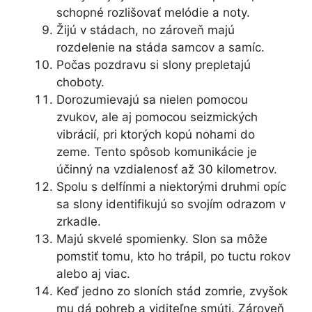
schopné rozlišovať melódie a noty.
Žijú v stádach, no zároveň majú
rozdelenie na stáda samcov a samíc.
Počas pozdravu si slony prepletajú
choboty.
Dorozumievajú sa nielen pomocou
zvukov, ale aj pomocou seizmických
vibrácií, pri ktorých kopú nohami do
zeme. Tento spôsob komunikácie je
účinný na vzdialenosť až 30 kilometrov.
Spolu s delfínmi a niektorými druhmi opíc
sa slony identifikujú so svojím odrazom v
zrkadle.
Majú skvelé spomienky. Slon sa môže
pomstiť tomu, kto ho trápil, po tuctu rokov
alebo aj viac.
Keď jedno zo sloních stád zomrie, zvyšok
mu dá pohreb a viditeľne smúti. Zároveň