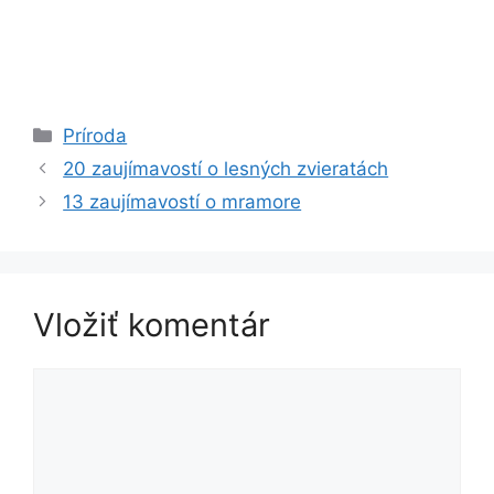
Kategórie
Príroda
20 zaujímavostí o lesných zvieratách
13 zaujímavostí o mramore
Vložiť komentár
Komentár