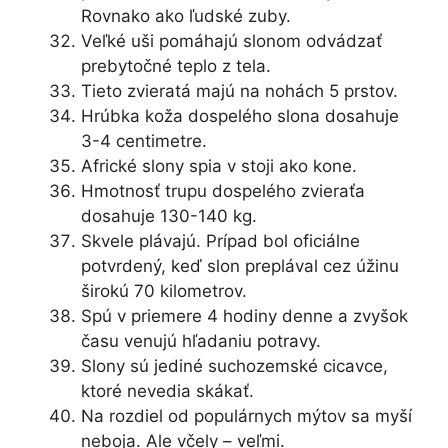
Rovnako ako ľudské zuby.
Veľké uši pomáhajú slonom odvádzať
prebytočné teplo z tela.
Tieto zvieratá majú na nohách 5 prstov.
Hrúbka koža dospelého slona dosahuje
3-4 centimetre.
Africké slony spia v stoji ako kone.
Hmotnosť trupu dospelého zvieraťa
dosahuje 130-140 kg.
Skvele plávajú. Prípad bol oficiálne
potvrdený, keď slon preplával cez úžinu
širokú 70 kilometrov.
Spú v priemere 4 hodiny denne a zvyšok
času venujú hľadaniu potravy.
Slony sú jediné suchozemské cicavce,
ktoré nevedia skákať.
Na rozdiel od populárnych mýtov sa myší
neboja. Ale včely – veľmi.