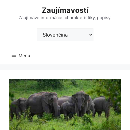
Preskočiť
Zaujímavostí
na
obsah
Zaujímavé informácie, charakteristiky, popisy.
Vyberte
jazyk
Menu