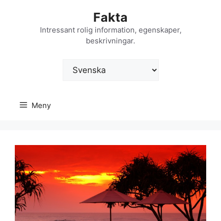
Hoppa
Fakta
till
innehåll
Intressant rolig information, egenskaper,
beskrivningar.
Välj
ett
språk
Meny