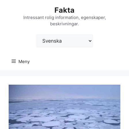
Hoppa
Fakta
till
innehåll
Intressant rolig information, egenskaper,
beskrivningar.
Välj
ett
språk
Meny