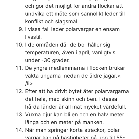
och gör det möjligt för andra flockar att
undvika ett möte som sannolikt leder till
konflikt och slagsmål.
I vissa fall leder polarvargar en ensam
livsstil.
I de områden där de bor håller sig
temperaturen, även i april, vanligtvis
under -30 grader.
De yngre medlemmarna i flocken brukar
vakta ungarna medan de äldre jagar.<
/li>
Efter att ha drivit bytet äter polarvargarna
det hela, med skinn och ben. I dessa
hårda länder är all mat mycket värdefull.
Vuxna djur kan bli en och en halv meter
långa och en meter på manken.
När man springer korta sträckor, polar
vargar kan nå hastigheter på upp till 55-