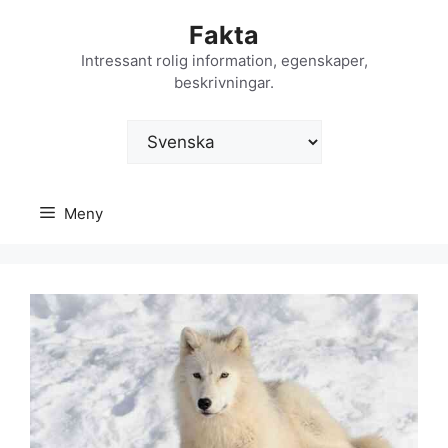
Hoppa
Fakta
till
innehåll
Intressant rolig information, egenskaper,
beskrivningar.
Välj
ett
språk
Meny