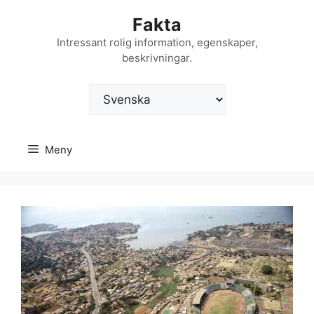
Hoppa
Fakta
till
innehåll
Intressant rolig information, egenskaper,
beskrivningar.
Välj
ett
språk
Meny