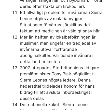
verkligen farliga här, och byborna blir ofta
deras offer (fakta om krokodiler).
Ett allvarligt problem för invånarna i Sierra
Leone utgörs av malariamyggor.
Situationen förvärras särskilt av det
faktum att medicinen är väldigt snäv här.
Mer än hälften av lokalbefolkningen är
muslimer, men ungefär en tredjedel av
invånarna utövar fortfarande
aboriginalkulter. Var tionde invånare i
detta land är kristen.
2007 utropades Storbritanniens tidigare
premiärminister Tony Blair högtidligt till
Sierra Leones högsta ledare. Denna
hederstitel tilldelades honom för hans
bidrag till att avsluta inbördeskriget i
dessa delar.
Det nationella köket i Sierra Leone