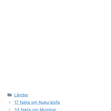
Kategorier
Länder
17 fakta om Nuku'alofa
33 fakta om Mumbai