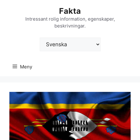
Hoppa
Fakta
till
innehåll
Intressant rolig information, egenskaper,
beskrivningar.
Välj
ett
språk
Meny