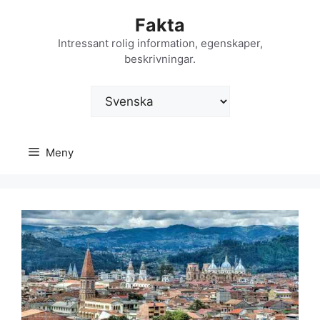
Hoppa
Fakta
till
innehåll
Intressant rolig information, egenskaper,
beskrivningar.
Välj
ett
språk
Meny