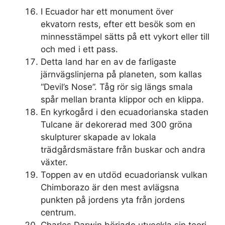
I Ecuador har ett monument över
ekvatorn rests, efter ett besök som en
minnesstämpel sätts på ett vykort eller till
och med i ett pass.
Detta land har en av de farligaste
järnvägslinjerna på planeten, som kallas
“Devil’s Nose”. Tåg rör sig längs smala
spår mellan branta klippor och en klippa.
En kyrkogård i den ecuadorianska staden
Tulcane är dekorerad med 300 gröna
skulpturer skapade av lokala
trädgårdsmästare från buskar och andra
växter.
Toppen av en utdöd ecuadoriansk vulkan
Chimborazo är den mest avlägsna
punkten på jordens yta från jordens
centrum.
Charles Darwin började utveckla sin teori