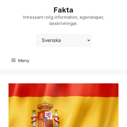
Hoppa
Fakta
till
innehåll
Intressant rolig information, egenskaper,
beskrivningar.
Välj
ett
språk
Meny