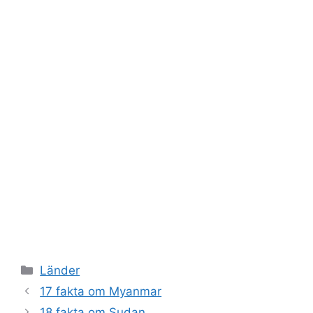
Kategorier
Länder
17 fakta om Myanmar
18 fakta om Sudan