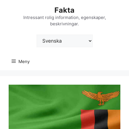
Hoppa
Fakta
till
innehåll
Intressant rolig information, egenskaper,
beskrivningar.
Välj
ett
språk
Meny