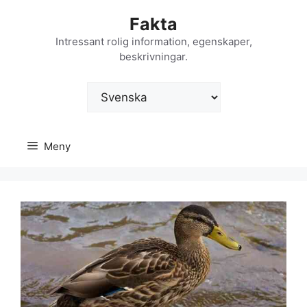
Hoppa
Fakta
till
innehåll
Intressant rolig information, egenskaper,
beskrivningar.
Välj
ett
språk
Meny