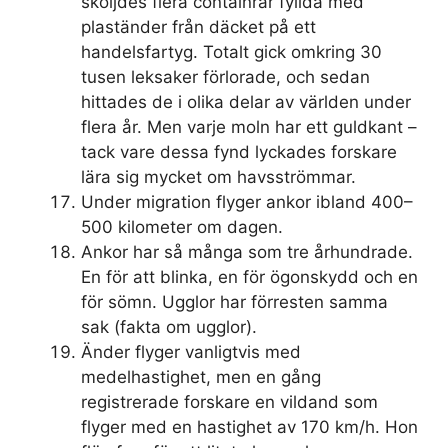
sköljdes flera containrar fyllda med
plaständer från däcket på ett
handelsfartyg. Totalt gick omkring 30
tusen leksaker förlorade, och sedan
hittades de i olika delar av världen under
flera år. Men varje moln har ett guldkant –
tack vare dessa fynd lyckades forskare
lära sig mycket om havsströmmar.
Under migration flyger ankor ibland 400–
500 kilometer om dagen.
Ankor har så många som tre århundrade.
En för att blinka, en för ögonskydd och en
för sömn. Ugglor har förresten samma
sak (fakta om ugglor).
Änder flyger vanligtvis med
medelhastighet, men en gång
registrerade forskare en vildand som
flyger med en hastighet av 170 km/h. Hon