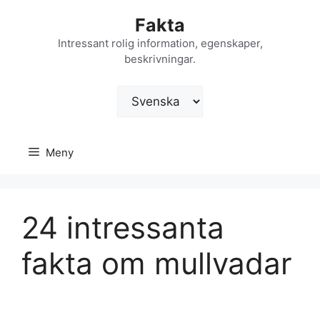
Hoppa
Fakta
till
innehåll
Intressant rolig information, egenskaper,
beskrivningar.
Välj
ett
språk
Meny
24 intressanta
fakta om mullvadar