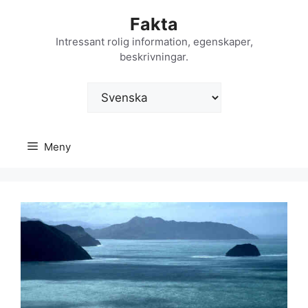
Hoppa
Fakta
till
innehåll
Intressant rolig information, egenskaper,
beskrivningar.
Välj
ett
språk
Meny