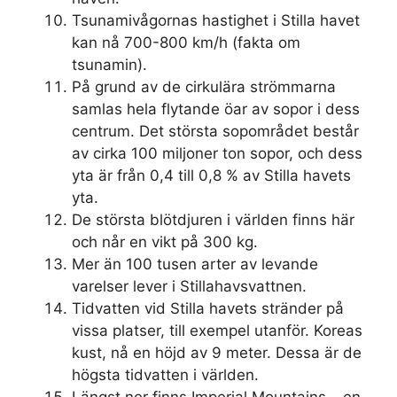
Tsunamivågornas hastighet i Stilla havet
kan nå 700-800 km/h (fakta om
tsunamin).
På grund av de cirkulära strömmarna
samlas hela flytande öar av sopor i dess
centrum. Det största sopområdet består
av cirka 100 miljoner ton sopor, och dess
yta är från 0,4 till 0,8 % av Stilla havets
yta.
De största blötdjuren i världen finns här
och når en vikt på 300 kg.
Mer än 100 tusen arter av levande
varelser lever i Stillahavsvattnen.
Tidvatten vid Stilla havets stränder på
vissa platser, till exempel utanför. Koreas
kust, nå en höjd av 9 meter. Dessa är de
högsta tidvatten i världen.
Längst ner finns Imperial Mountains – en