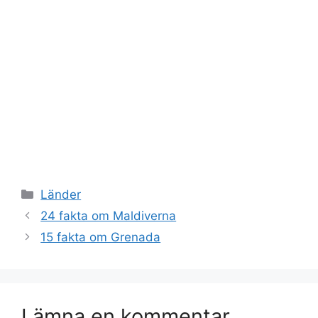
Kategorier
Länder
24 fakta om Maldiverna
15 fakta om Grenada
Lämna en kommentar