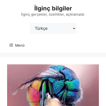
İçeriğe
İlginç bilgiler
atla
İlginç gerçekler, özellikler, açıklamalar.
Dil
Seç
Menü