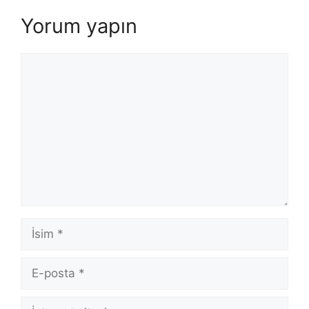
Yorum yapın
Yorum
İsim
E-
posta
İnternet