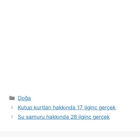
Kategoriler
Doğa
Kutup kurtları hakkında 17 ilginç gerçek
Su samuru hakkında 28 ilginç gerçek