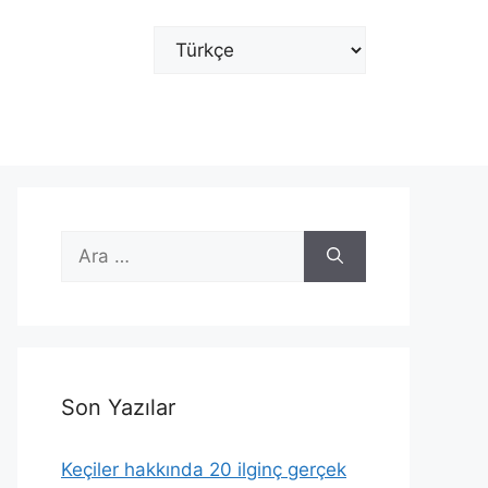
Dil
Seç
için
ara
Son Yazılar
Keçiler hakkında 20 ilginç gerçek