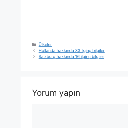
Kategoriler
Ülkeler
Hollanda hakkında 33 ilginç bilgiler
Salzburg hakkında 16 ilginç bilgiler
Yorum yapın
Yorum