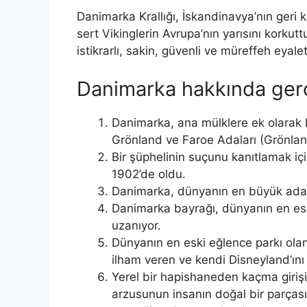
Danimarka Krallığı, İskandinavya’nın geri k
sert Vikinglerin Avrupa’nın yarısını korku
istikrarlı, sakin, güvenli ve müreffeh eyalet
Danimarka hakkında ger
Danimarka, ana mülklere ek olarak b
Grönland ve Faroe Adaları (Grönland 
Bir şüphelinin suçunu kanıtlamak içi
1902’de oldu.
Danimarka, dünyanın en büyük adası
Danimarka bayrağı, dünyanın en eski 
uzanıyor.
Dünyanın en eski eğlence parkı olan
ilham veren ve kendi Disneyland’ını
Yerel bir hapishaneden kaçma girişim
arzusunun insanın doğal bir parças