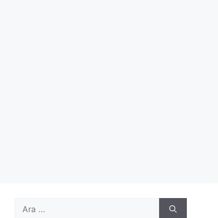
için
ara