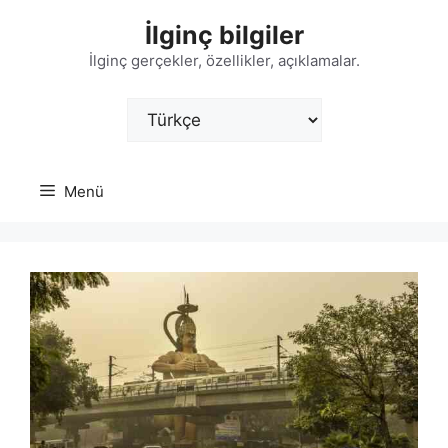
İçeriğe
İlginç bilgiler
atla
İlginç gerçekler, özellikler, açıklamalar.
Dil
Seç
Menü