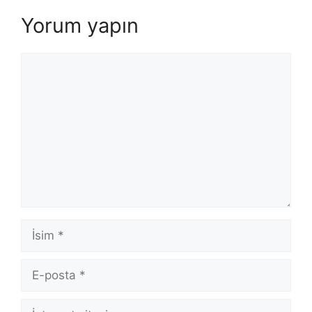
Yorum yapın
Yorum
İsim
E-
posta
İnternet