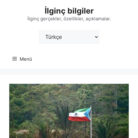
İçeriğe
İlginç bilgiler
atla
İlginç gerçekler, özellikler, açıklamalar.
Dil
Seç
Menü