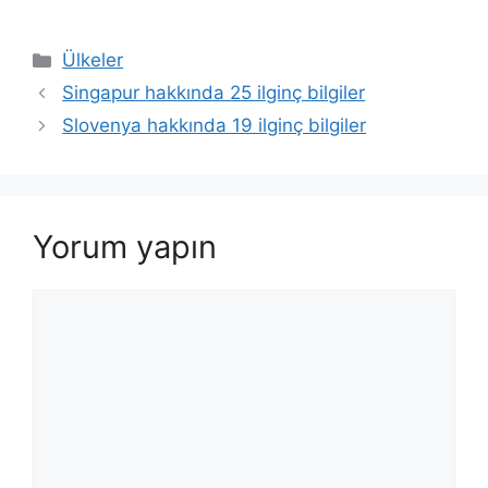
Kategoriler
Ülkeler
Singapur hakkında 25 ilginç bilgiler
Slovenya hakkında 19 ilginç bilgiler
Yorum yapın
Yorum