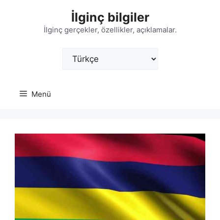
İçeriğe
İlginç bilgiler
atla
İlginç gerçekler, özellikler, açıklamalar.
Dil
Seç
Menü