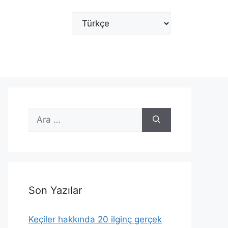
Dil
Seç
için
ara
Son Yazılar
Keçiler hakkında 20 ilginç gerçek