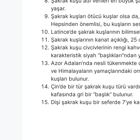
Şakrak kuşu adı verilen en büyük şa
yaşar.
Şakrak kuşları ötücü kuşlar olsa da
Hepsinden önemlisi, bu kuşların sesi m
Latince’de şakrak kuşlarının bilimsel
Şakrak kuşlarının kanat açıklığı, 25 
Şakrak kuşu civcivlerinin rengi kahve
karakteristik siyah “başlıkları”ndan
Azor Adaları’nda nesli tükenmekte o
ve Himalayaların yamaçlarındaki or
kuşları bulunur.
Çin’de bir tür şakrak kuşu türü vardı
kafasında gri bir “başlık” bulunur.
Dişi şakrak kuşu bir seferde 7’ye ka