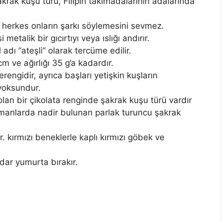
krak kuşu türü, Filipin takımadalarının adalarında
, herkes onların şarkı söylemesini sevmez.
etalik bir gıcırtıyı veya ıslığı andırır.
 adı “ateşli” olarak tercüme edilir.
cm ve ağırlığı 35 g’a kadardır.
rengidir, ayrıca başları yetişkin kuşların
 yoksundur.
lan bir çikolata renginde şakrak kuşu türü vardır
manlarda nadir bulunan parlak turuncu şakrak
r. kırmızı beneklerle kaplı kırmızı göbek ve
dar yumurta bırakır.