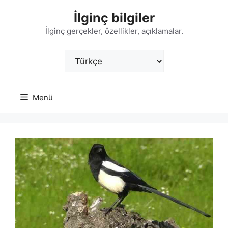
İçeriğe
İlginç bilgiler
atla
İlginç gerçekler, özellikler, açıklamalar.
Dil
Seç
Menü