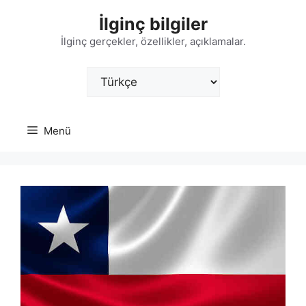
İçeriğe
İlginç bilgiler
atla
İlginç gerçekler, özellikler, açıklamalar.
Dil
Seç
Menü