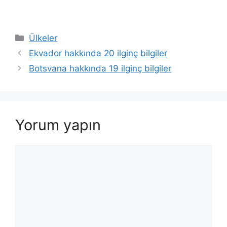
Kategoriler
Ülkeler
Ekvador hakkında 20 ilginç bilgiler
Botsvana hakkında 19 ilginç bilgiler
Yorum yapın
Yorum