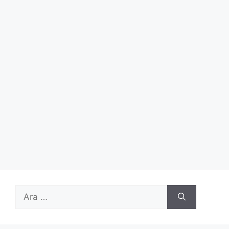
için
ara