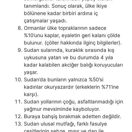
tanımlandı. Sonuç olarak, ülke ikiye
bölünene kadar birbiri ardına iç
çatışmalar yaşadı.
Ormanlar ülke topraklarının sadece
%10’unu kaplar, eyaletin geri kalanı çölde
bulunur. (çöller hakkında ilginç bilgilerler).
Sudan sularında, kuraklık sırasında kış
uykusuna yatan ve bu durumda 4 yıla
kadar kalabilen akciğer balığı koruyucuları
yaşar.
Sudan’da bunların yalnızca %50’si
kadınlar okuryazardır (erkeklerin %71’ine
karşı).
Sudan yollarının çoğu, asfaltlanmadığı için
yağmur mevsiminde kayboluyor.
Buraya bahşiş bırakmak adetten değildir.
Sudan ulusal mutfağı, farklı fasulye
çeşitlerinin sebze, mısır ve darı ile