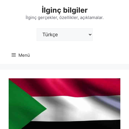
İçeriğe
İlginç bilgiler
atla
İlginç gerçekler, özellikler, açıklamalar.
Dil
Seç
Menü