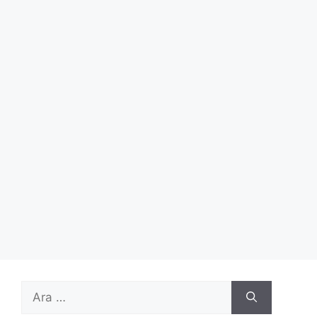
için
ara