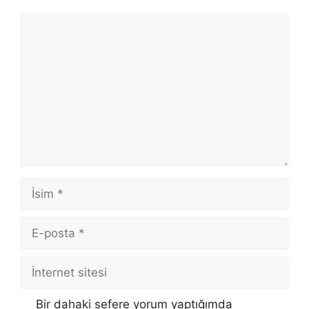
Yorum
İsim
E-
posta
İnternet
sitesi
Bir dahaki sefere yorum yaptığımda