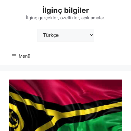
İçeriğe
İlginç bilgiler
atla
İlginç gerçekler, özellikler, açıklamalar.
Dil
Seç
Menü