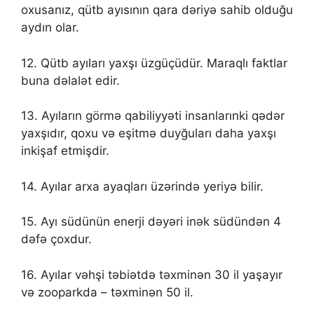
oxusanız, qütb ayısının qara dəriyə sahib olduğu
aydın olar.
12. Qütb ayıları yaxşı üzgüçüdür. Maraqlı faktlar
buna dəlalət edir.
13. Ayıların görmə qabiliyyəti insanlarınki qədər
yaxşıdır, qoxu və eşitmə duyğuları daha yaxşı
inkişaf etmişdir.
14. Ayılar arxa ayaqları üzərində yeriyə bilir.
15. Ayı südünün enerji dəyəri inək südündən 4
dəfə çoxdur.
16. Ayılar vəhşi təbiətdə təxminən 30 il yaşayır
və zooparkda – təxminən 50 il.