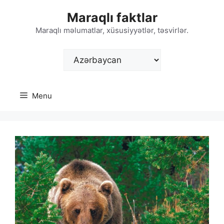
Skip
Maraqlı faktlar
to
content
Maraqlı məlumatlar, xüsusiyyətlər, təsvirlər.
Choose
a
language
Menu