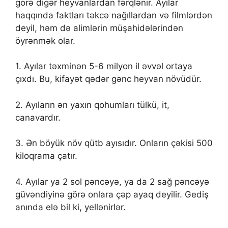
görə digər heyvanlardan fərqlənir. Ayılar
haqqında faktları təkcə nağıllardan və filmlərdən
deyil, həm də alimlərin müşahidələrindən
öyrənmək olar.
1. Ayılar təxminən 5-6 milyon il əvvəl ortaya
çıxdı. Bu, kifayət qədər gənc heyvan növüdür.
2. Ayıların ən yaxın qohumları tülkü, it,
canavardır.
3. Ən böyük növ qütb ayısıdır. Onların çəkisi 500
kiloqrama çatır.
4. Ayılar ya 2 sol pəncəyə, ya da 2 sağ pəncəyə
güvəndiyinə görə onlara çəp ayaq deyilir. Gediş
anında elə bil ki, yellənirlər.