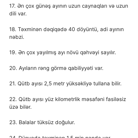
17. Ən çox günəş ayının uzun caynaqları və uzun
dili var.
18. Təxminən dəqiqədə 40 döyüntü, adi ayının
nəbzi.
19. Ən çox yayılmış ayı növü qəhvəyi sayılır.
20. Ayıların rəng görmə qabiliyyəti var.
21. Qütb ayısı 2,5 metr yüksəkliyə tullana bilir.
22. Qütb ayısı yüz kilometrlik məsafəni fasiləsiz
üzə bilər.
23. Balalar tüksüz doğulur.
24. Dünyada təxminən 1,5 min panda var.