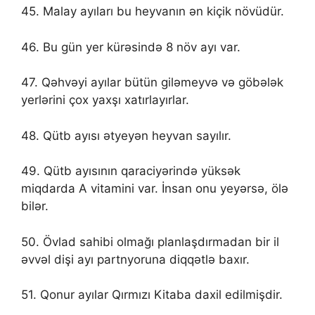
45. Malay ayıları bu heyvanın ən kiçik növüdür.
46. Bu gün yer kürəsində 8 növ ayı var.
47. Qəhvəyi ayılar bütün giləmeyvə və göbələk
yerlərini çox yaxşı xatırlayırlar.
48. Qütb ayısı ətyeyən heyvan sayılır.
49. Qütb ayısının qaraciyərində yüksək
miqdarda A vitamini var. İnsan onu yeyərsə, ölə
bilər.
50. Övlad sahibi olmağı planlaşdırmadan bir il
əvvəl dişi ayı partnyoruna diqqətlə baxır.
51. Qonur ayılar Qırmızı Kitaba daxil edilmişdir.