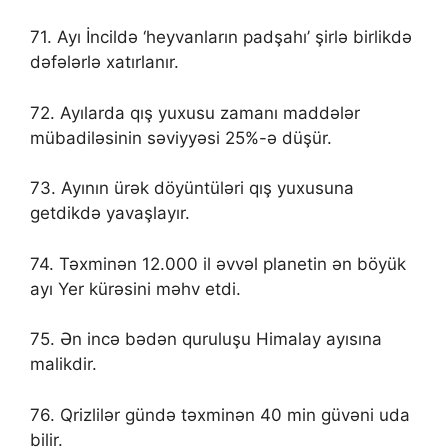
71. Ayı İncildə ‘heyvanların padşahı’ şirlə birlikdə
dəfələrlə xatırlanır.
72. Ayılarda qış yuxusu zamanı maddələr
mübadiləsinin səviyyəsi 25%-ə düşür.
73. Ayının ürək döyüntüləri qış yuxusuna
getdikdə yavaşlayır.
74. Təxminən 12.000 il əvvəl planetin ən böyük
ayı Yer kürəsini məhv etdi.
75. Ən incə bədən quruluşu Himalay ayısına
malikdir.
76. Qrizlilər gündə təxminən 40 min güvəni uda
bilir.