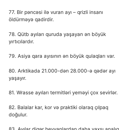
77. Bir pəncəsi ilə vuran ayı – qrizli insanı
öldürməyə qadirdir.
78. Qütb ayıları quruda yaşayan ən böyük
yırtıcılardır.
79. Asiya qara ayısının ən böyük qulaqları var.
80. Arktikada 21.000-dən 28.000-ə qədər ayı
yaşayır.
81. Wrasse ayıları termitləri yeməyi çox sevirlər.
82. Balalar kar, kor və praktiki olaraq çılpaq
doğulur.
83. Ayılar digər heyvanlardan daha yaxşı analıq