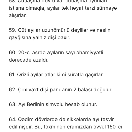
58. Cütləşmə dövrü və “cütləşmə oyunları”
istisna olmaqla, ayılar tək həyat tərzi sürməyə
alışırlar.
59. Cüt ayılar uzunömürlü deyillər və nəslin
qayğısına yalnız dişi baxır.
60. 20-ci əsrdə ayıların sayı əhəmiyyətli
dərəcədə azaldı.
61. Qrizli ayılar atlar kimi sürətlə qaçırlar.
62. Çox vaxt dişi pandanın 2 balası doğulur.
63. Ayı Berlinin simvolu hesab olunur.
64. Qədim dövrlərdə də sikkələrdə ayı təsvir
edilmişdir. Bu, təxminən eramızdan əvvəl 150-ci