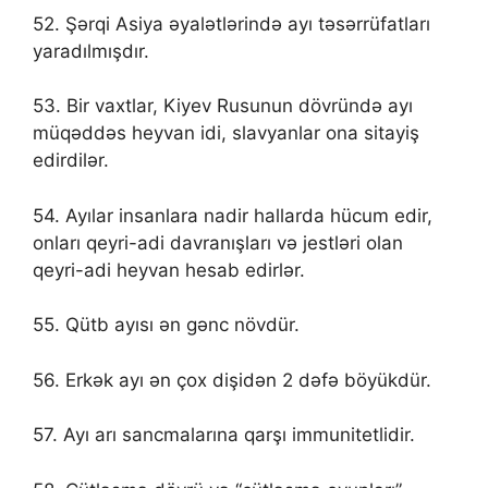
52. Şərqi Asiya əyalətlərində ayı təsərrüfatları
yaradılmışdır.
53. Bir vaxtlar, Kiyev Rusunun dövründə ayı
müqəddəs heyvan idi, slavyanlar ona sitayiş
edirdilər.
54. Ayılar insanlara nadir hallarda hücum edir,
onları qeyri-adi davranışları və jestləri olan
qeyri-adi heyvan hesab edirlər.
55. Qütb ayısı ən gənc növdür.
56. Erkək ayı ən çox dişidən 2 dəfə böyükdür.
57. Ayı arı sancmalarına qarşı immunitetlidir.