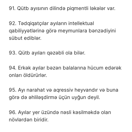
91. Qütb ayısının dilində piqmentli ləkələr var.
92. Tədqiqatçılar ayıların intellektual
qabiliyyətlərinə görə meymunlara bənzədiyini
sübut ediblər.
93. Qütb ayıları qəzəbli ola bilər.
94. Erkək ayılar bəzən balalarına hücum edərək
onları öldürürlər.
95. Ayı narahat və aqressiv heyvandır və buna
görə də əhliləşdirmə üçün uyğun deyil.
96. Ayılar yer üzündə nəsli kəsilməkdə olan
növlərdən biridir.