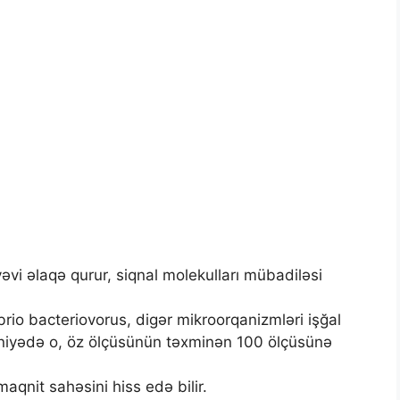
yəvi əlaqə qurur, siqnal molekulları mübadiləsi
brio bacteriovorus, digər mikroorqanizmləri işğal
 saniyədə o, öz ölçüsünün təxminən 100 ölçüsünə
aqnit sahəsini hiss edə bilir.