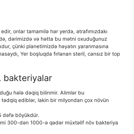
 edir, onlar tamamilə hər yerdə, ətrafımızdakı
üdə, dərimizdə və hətta bu mətni oxuduğunuz
xdur, çünki planetimizdə həyatın yaranmasına
saydı, Yer boşluqda fırlanan steril, cansız bir top
 bakteriyalar
ğu hələ dəqiq bilinmir. Alimlər bu
 tədqiq ediblər, lakin bir milyondan çox növün
5 dəfə böyükdür.
izmi 300-dən 1000-ə qədər müxtəlif növ bakteriya