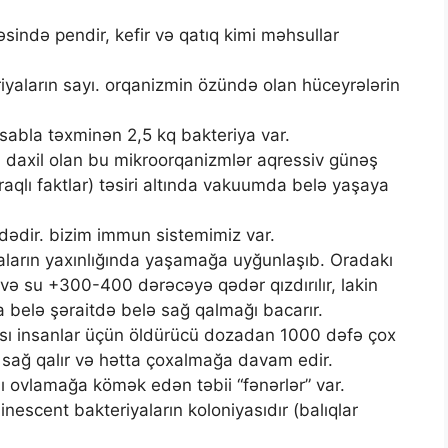
sində pendir, kefir və qatıq kimi məhsullar
yaların sayı. orqanizmin özündə olan hüceyrələrin
sabla təxminən 2,5 kq bakteriya var.
a daxil olan bu mikroorqanizmlər aqressiv günəş
qlı faktlar) təsiri altında vakuumda belə yaşaya
ndədir. bizim immun sistemimiz var.
iyaların yaxınlığında yaşamağa uyğunlaşıb. Oradakı
və su +300-400 dərəcəyə qədər qızdırılır, lakin
 belə şəraitdə belə sağ qalmağı bacarır.
sı insanlar üçün öldürücü dozadan 1000 dəfə çox
sağ qalır və hətta çoxalmağa davam edir.
nı ovlamağa kömək edən təbii “fənərlər” var.
nescent bakteriyaların koloniyasıdır (balıqlar