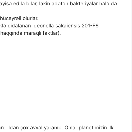
ayisə edilə bilər, lakin adətən bakteriyalar hələ də
üceyrəli olurlar.
tiklə qidalanan ideonella sakaiensis 201-F6
 haqqında maraqlı faktlar).
rd ildən çox əvvəl yaranıb. Onlar planetimizin ilk