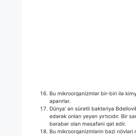
Bu mikroorqanizmlər bir-biri ilə kim
aparırlar.
Dünya’ ən sürətli bakteriya Bdellovi
edərək onları yeyən yırtıcıdır. Bir
bərabər olan məsafəni qət edir.
Bu mikroorqanizmlərin bəzi növləri m