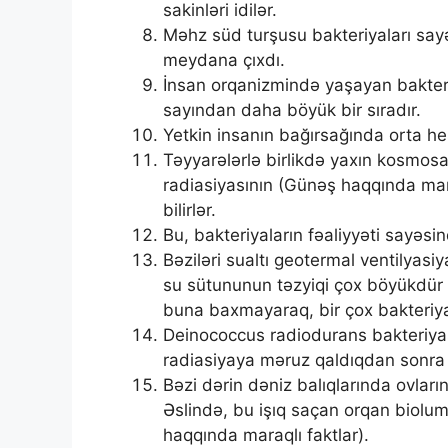
sakinləri idilər.
Məhz süd turşusu bakteriyaları sayə
meydana çıxdı.
İnsan orqanizmində yaşayan bakteri
sayından daha böyük bir sıradır.
Yetkin insanın bağırsağında orta he
Təyyarələrlə birlikdə yaxın kosmos
radiasiyasının (Günəş haqqında mara
bilirlər.
Bu, bakteriyaların fəaliyyəti sayəsi
Bəziləri sualtı geotermal ventilyas
su sütununun təzyiqi çox böyükdür 
buna baxmayaraq, bir çox bakteriya
Deinococcus radiodurans bakteriya
radiasiyaya məruz qaldıqdan sonra 
Bəzi dərin dəniz balıqlarında ovları
Əslində, bu işıq saçan orqan biolumi
haqqında maraqlı faktlar).