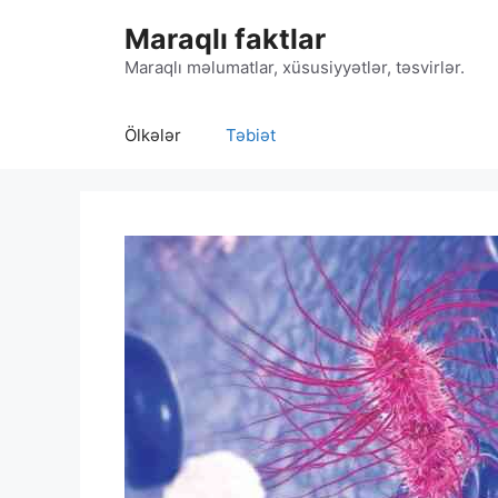
Skip
Maraqlı faktlar
to
content
Maraqlı məlumatlar, xüsusiyyətlər, təsvirlər.
Ölkələr
Təbiət