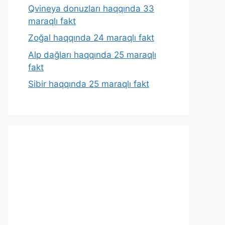
Qvineya donuzları haqqında 33
maraqlı fakt
Zoğal haqqında 24 maraqlı fakt
Alp dağları haqqında 25 maraqlı
fakt
Sibir haqqında 25 maraqlı fakt