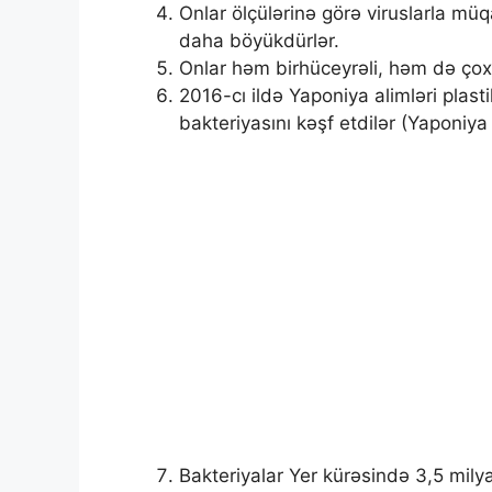
Onlar ölçülərinə görə viruslarla müq
daha böyükdürlər.
Onlar həm birhüceyrəli, həm də çoxh
2016-cı ildə Yaponiya alimləri plas
bakteriyasını kəşf etdilər (Yaponiya
Bakteriyalar Yer kürəsində 3,5 milya