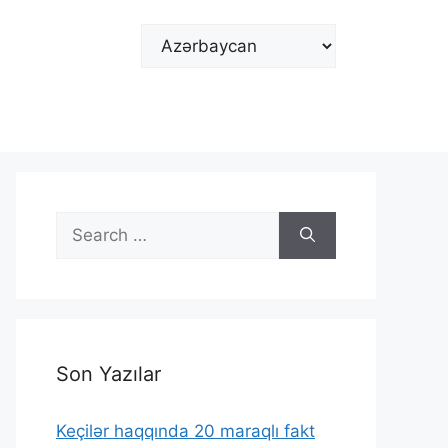
Choose
a
language
Search
for:
Son Yazılar
Keçilər haqqında 20 maraqlı fakt