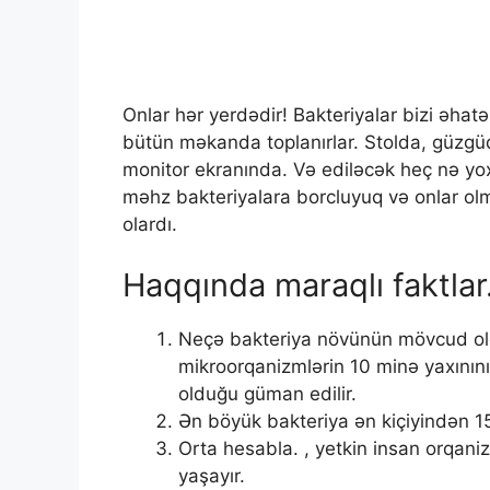
Onlar hər yerdədir! Bakteriyalar bizi əhatə
bütün məkanda toplanırlar. Stolda, güzg
monitor ekranında. Və ediləcək heç nə yo
məhz bakteriyalara borcluyuq və onlar olma
olardı.
Haqqında maraqlı faktlar.
Neçə bakteriya növünün mövcud oldu
mikroorqanizmlərin 10 minə yaxınını
olduğu güman edilir.
Ən böyük bakteriya ən kiçiyindən 1
Orta hesabla. , yetkin insan orqan
yaşayır.